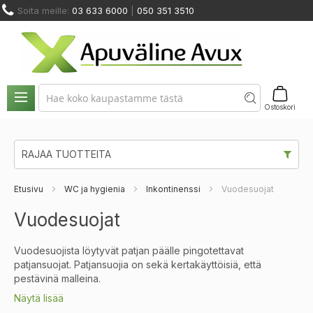
Skip
Soita meille:
03 633 6000
|
050 351 3510
to
Content
NOSTIMET
HUOLTO
ODINMUUTOS
KUNTOUTUS
JA
JA
VUOKRAUS
A KALUSTEET
JA TERAPIA
SIIRTYMINEN
VARAOSAT
Ostoskori
RAJAA TUOTTEITA
Etusivu
WC ja hygienia
Inkontinenssi
Vuodesuojat
Vuodesuojat
Vuodesuojista löytyvät patjan päälle pingotettavat
patjansuojat. Patjansuojia on sekä kertakäyttöisiä, että
pestävinä malleina.
Näytä lisää
Vuodesuojia on kertakäyttöisinä ja pestävinä malleina ja