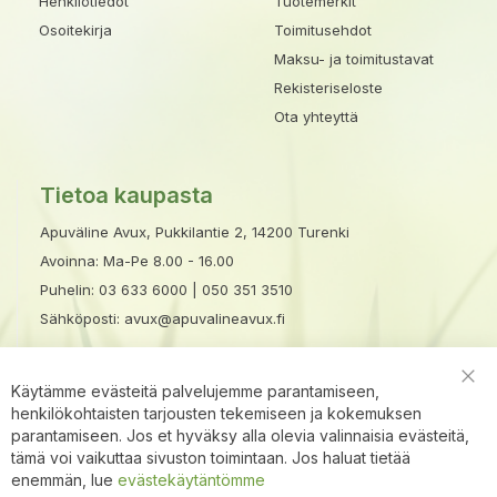
Henkilötiedot
Tuotemerkit
Osoitekirja
Toimitusehdot
Maksu- ja toimitustavat
Rekisteriseloste
Ota yhteyttä
Tietoa kaupasta
Apuväline Avux, Pukkilantie 2, 14200 Turenki
Avoinna: Ma-Pe 8.00 - 16.00
Puhelin:
03 633 6000
|
050 351 3510
Sähköposti:
avux@apuvalineavux.fi
Käytämme evästeitä palvelujemme parantamiseen,
Clo
henkilökohtaisten tarjousten tekemiseen ja kokemuksen
Coo
Bar
parantamiseen. Jos et hyväksy alla olevia valinnaisia evästeitä,
×
Avu
tämä voi vaikuttaa sivuston toimintaan. Jos haluat tietää
x
enemmän, lue
evästekäytäntömme
apur