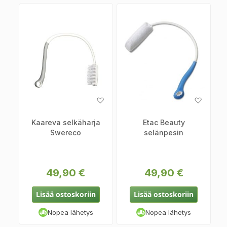
Lisää
Lisää
toivelistaan
toiveli
Kaareva selkäharja
Etac Beauty
Swereco
selänpesin
49,90 €
49,90 €
Lisää ostoskoriin
Lisää ostoskoriin
Nopea lähetys
Nopea lähetys