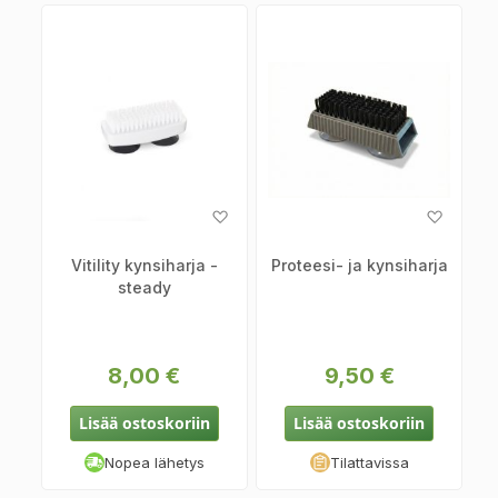
Lisää
Lisää
toivelistaan
toiveli
Vitility kynsiharja -
Proteesi- ja kynsiharja
steady
8,00 €
9,50 €
Lisää ostoskoriin
Lisää ostoskoriin
Nopea lähetys
Tilattavissa