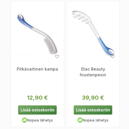
Lisää
Lisää
toivelistaan
toiveli
Pitkävartinen kampa
Etac Beauty
hiustenpesin
12,90 €
39,90 €
Lisää ostoskoriin
Lisää ostoskoriin
Nopea lähetys
Nopea lähetys