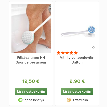
Lisää
Lisää
toivelistaan
toiveli
Arvosana:
Pitkävartinen HH
Vitility voiteenlevitin
97%
Sponge pesusieni
Dalton
19,50 €
9,90 €
Lisää ostoskoriin
Lisää ostoskoriin
Nopea lähetys
Tilattavissa