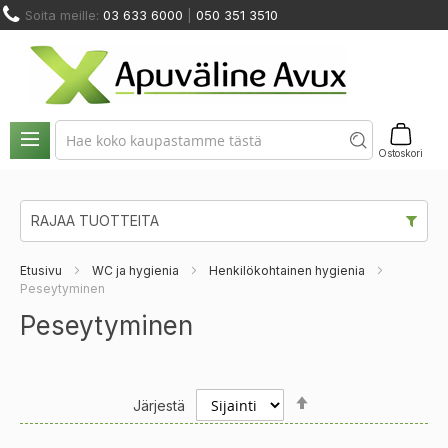
Skip
Soita meille:
03 633 6000
|
050 351 3510
to
Content
NOSTIMET
HUOLTO
ODINMUUTOS
KUNTOUTUS
JA
JA
VUOKRAUS
A KALUSTEET
JA TERAPIA
SIIRTYMINEN
VARAOSAT
Ostoskori
RAJAA TUOTTEITA
Etusivu
WC ja hygienia
Henkilökohtainen hygienia
Peseytyminen
Peseytyminen
Set
Järjestä
Descending
Direction