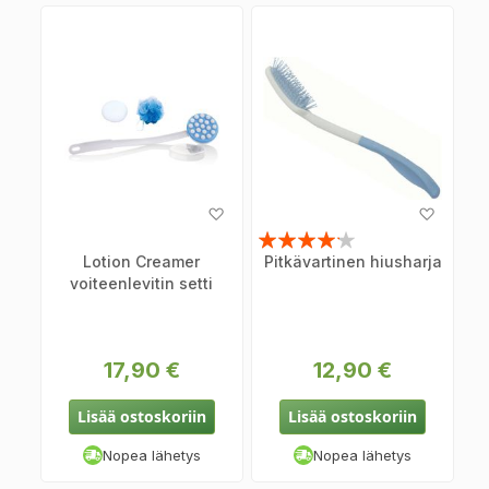
Lisää
Lisää
toivelistaan
toiveli
Arvosana:
Lotion Creamer
Pitkävartinen hiusharja
80%
voiteenlevitin setti
17,90 €
12,90 €
Lisää ostoskoriin
Lisää ostoskoriin
Nopea lähetys
Nopea lähetys