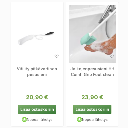
Lisää
Lisää
toivelistaan
toiveli
Vitility pitkävartinen
Jalkojenpesusieni HH
pesusieni
Comfi Grip Foot clean
20,90 €
23,90 €
Lisää ostoskoriin
Lisää ostoskoriin
Nopea lähetys
Nopea lähetys