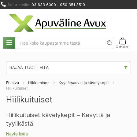
Skip
Soita meille:
03 633 6000
|
050 351 3510
to
Content
NOSTIMET
HUOLTO
ODINMUUTOS
KUNTOUTUS
JA
JA
VUOKRAUS
A KALUSTEET
JA TERAPIA
SIIRTYMINEN
VARAOSAT
Ostoskori
RAJAA TUOTTEITA
Etusivu
Liikkuminen
Kyynärsauvat ja kävelykepit
Hiilikuituiset
Hiilikuituiset
Hiilikuituiset kävelykepit – Kevyttä ja
tyylikästä
Näytä lisää
Hiilikuitu on modernin teknologian taidonnäyte, joka tuo