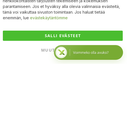
henkilökohtaisten tarjousten tekemiseen ja kokemuksen
Coo
Bar
parantamiseen. Jos et hyväksy alla olevia valinnaisia evästeitä,
tämä voi vaikuttaa sivuston toimintaan. Jos haluat tietää
×
Avu
enemmän, lue
evästekäytäntömme
x
apur
i
SALLI EVÄSTEET
He
MUUTA ASETUKSIA
Voimmeko olla avuksi?