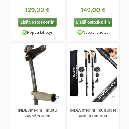
129,00 €
149,00 €
Lisää ostoskoriin
Lisää ostoskoriin
Nopea lähetys
Nopea lähetys
Lisää
Lisää
toivelistaan
toiveli
INDESmed hiilikuitu
INDESmed hiilikuituiset
kyynärsauva
vaellussauvat