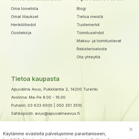
Oma toivelista
Blogi
Omat tilaukset
Tietoa meistä
Henkilötiedot
Tuotemerkit
Osoitekirja
Toimitusehdot
Maksu- ja toimitustavat
Rekisteriseloste
Ota yhteyttä
Tietoa kaupasta
Apuväline Avux, Pukkilantie 2, 14200 Turenki
Avoinna: Ma-Pe 8.00 - 16.00
Puhelin:
03 633 6000
|
050 351 3510
Sähköposti:
avux@apuvalineavux.fi
Käytämme evästeitä palvelujemme parantamiseen,
Clo