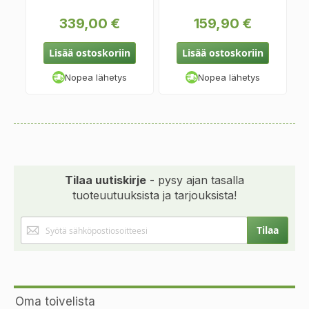
339,00 €
159,90 €
Lisää ostoskoriin
Lisää ostoskoriin
Nopea lähetys
Nopea lähetys
Tilaa uutiskirje
- pysy ajan tasalla
tuoteuutuuksista ja tarjouksista!
Tilaa
Tilaa
uutiskirjeemme:
Oma toivelista