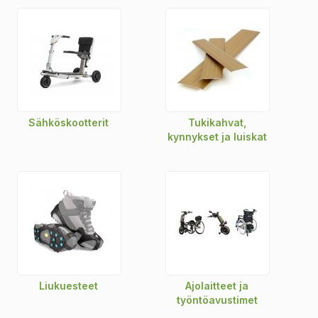
Pyörätuolit
Maahantuomme saksalaisen
Bischoff & Bischoffin
laadukkaita pyörätuoleja. Valikoimastamme löytyvät niin
kevyet alumiiniset peruspyörätuolit, kasaantaitettavat mallit
kuin aktiivikäyttöön suunnatut pyörätuolit.
Kolmipyörät ja nojapyörät – Pyöräilyn iloa kaikille
Jos perinteinen polkupyörä tuntuu haastavalta,
aikuisten
Sähköskootterit
Tukikahvat,
kolmipyörä
tarjoaa kaivattua tasapainoa ja turvallisuutta.
kynnykset ja luiskat
Erikoisratkaisujen etsijöille tarjoamme markkinoiden parhaat
nojapyörät merkeiltä kuten
Hasebikes
ja
HP Velotechnik
.
Nojapyörä on ergonominen ja vauhdikas tapa liikkua
rajoitteista huolimatta.
Tutustu laajaan valikoimaan verkkokaupassamme tai
tule kokeilemaan tuotteita myymäläämme Turenkiin.
Autamme löytämään juuri sinun tarpeisiisi sopivan
ratkaisun!
Liukuesteet
Ajolaitteet ja
työntöavustimet