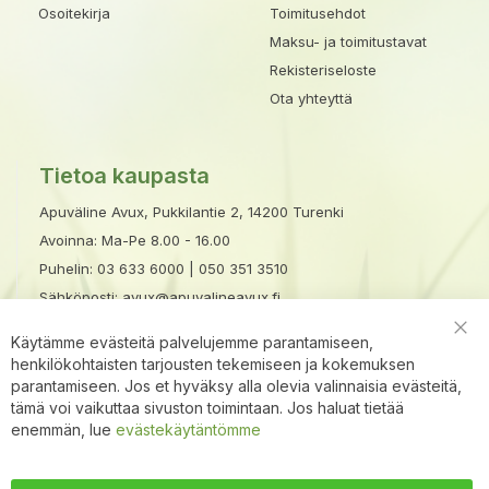
Osoitekirja
Toimitusehdot
Maksu- ja toimitustavat
Rekisteriseloste
Ota yhteyttä
Tietoa kaupasta
Apuväline Avux, Pukkilantie 2, 14200 Turenki
Avoinna: Ma-Pe 8.00 - 16.00
Puhelin:
03 633 6000
|
050 351 3510
Sähköposti:
avux@apuvalineavux.fi
×
Avux apuri