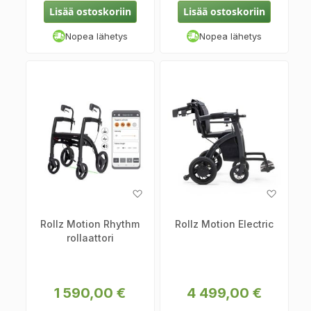
Lisää ostoskoriin
Lisää ostoskoriin
Nopea lähetys
Nopea lähetys
Lisää
Lisää
toivelistaan
toiveli
Rollz Motion Rhythm
Rollz Motion Electric
rollaattori
1 590,00 €
4 499,00 €