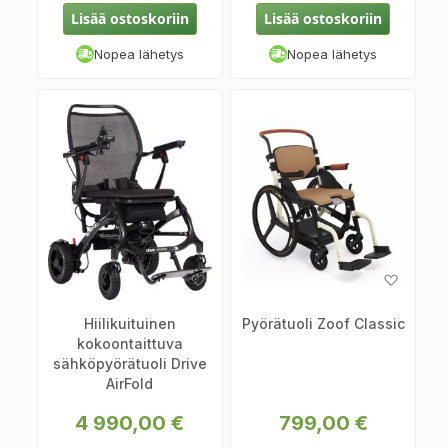
Lisää ostoskoriin
Lisää ostoskoriin
Nopea lähetys
Nopea lähetys
Lisää
Lisää
toivelistaan
toiveli
Hiilikuituinen
Pyörätuoli Zoof Classic
kokoontaittuva
sähköpyörätuoli Drive
AirFold
4 990,00 €
799,00 €