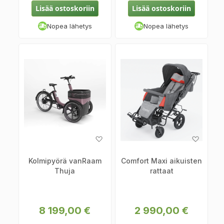
Lisää ostoskoriin
Lisää ostoskoriin
Nopea lähetys
Nopea lähetys
Lisää
Lisää
toivelistaan
toiveli
Kolmipyörä vanRaam
Comfort Maxi aikuisten
Thuja
rattaat
8 199,00 €
2 990,00 €