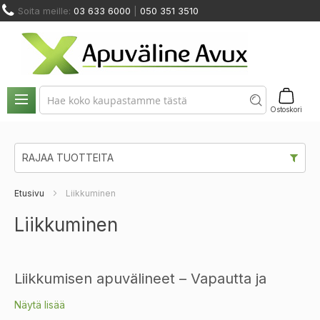
Skip
Soita meille:
03 633 6000
|
050 351 3510
to
Content
NOSTIMET
HUOLTO
ODINMUUTOS
KUNTOUTUS
JA
JA
VUOKRAUS
A KALUSTEET
JA TERAPIA
SIIRTYMINEN
VARAOSAT
Ostoskori
RAJAA TUOTTEITA
Etusivu
Liikkuminen
Liikkuminen
Liikkumisen apuvälineet – Vapautta ja
turvallisuutta jokaiseen askeleeseen
Näytä lisää