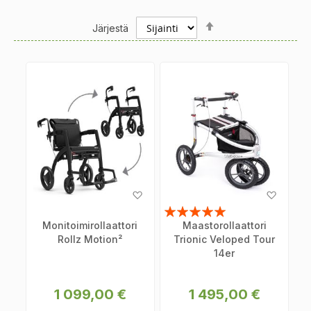
Set
Järjestä
Descending
Direction
Lisää
Lisää
toivelistaan
toiveli
Arvosana:
Monitoimirollaattori
Maastorollaattori
100%
Rollz Motion²
Trionic Veloped Tour
14er
1 099,00 €
1 495,00 €