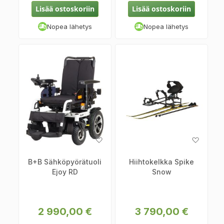
Lisää ostoskoriin
Lisää ostoskoriin
Nopea lähetys
Nopea lähetys
Lisää
Lisää
toivelistaan
toiveli
B+B Sähköpyörätuoli
Hiihtokelkka Spike
Ejoy RD
Snow
2 990,00 €
3 790,00 €