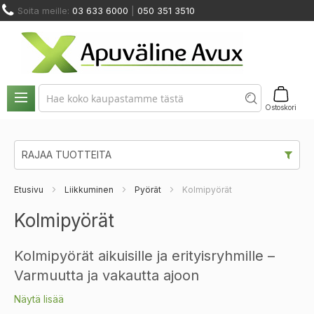
Skip
Soita meille:
03 633 6000
|
050 351 3510
to
Content
NOSTIMET
HUOLTO
ODINMUUTOS
KUNTOUTUS
JA
JA
VUOKRAUS
A KALUSTEET
JA TERAPIA
SIIRTYMINEN
VARAOSAT
Ostoskori
RAJAA TUOTTEITA
Etusivu
Liikkuminen
Pyörät
Kolmipyörät
Kolmipyörät
Kolmipyörät aikuisille ja erityisryhmille –
Varmuutta ja vakautta ajoon
Näytä lisää
Kolmipyörä on täydellinen ratkaisu, kun perinteisen