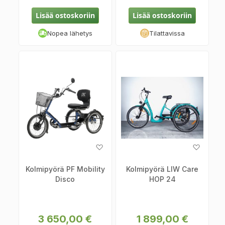
Lisää ostoskoriin
Lisää ostoskoriin
Nopea lähetys
Tilattavissa
Lisää
Lisää
toivelistaan
toiveli
Kolmipyörä PF Mobility
Kolmipyörä LIW Care
Disco
HOP 24
3 650,00 €
1 899,00 €