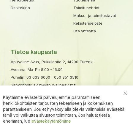
Osoitekirja
Toimitusehdot
Maksu- ja toimitustavat
Rekisteriseloste
Ota yhteyttä
Tietoa kaupasta
Apuväline Avux, Pukkilantie 2, 14200 Turenki
Avoinna: Ma-Pe 8.00 - 16.00
Puhelin:
03 633 6000
|
050 351 3510
Sähköposti:
avux@apuvalineavux.fi
×
Avux
apuri