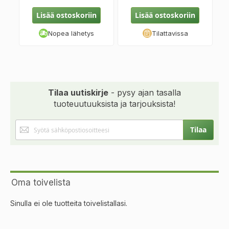
Lisää ostoskoriin
Lisää ostoskoriin
Nopea lähetys
Tilattavissa
Tilaa uutiskirje
- pysy ajan tasalla
tuoteuutuuksista ja tarjouksista!
Tilaa
Tilaa
uutiskirjeemme:
Oma toivelista
Sinulla ei ole tuotteita toivelistallasi.