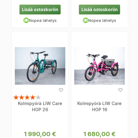
Lisää ostoskoriin
Lisää ostoskoriin
Nopea lähetys
Nopea lähetys
Lisää
Lisää
toivelistaan
toiveli
Arvosana:
Kolmipyörä LIW Care
Kolmipyörä LIW Care
80%
HOP 26
HOP 16
1 990,00 €
1 680,00 €