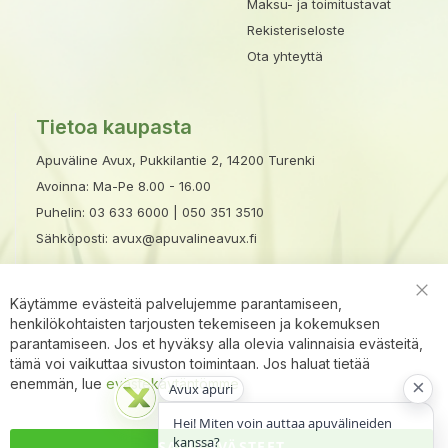
Maksu- ja toimitustavat
Rekisteriseloste
Ota yhteyttä
Tietoa kaupasta
Apuväline Avux, Pukkilantie 2, 14200 Turenki
Avoinna: Ma-Pe 8.00 - 16.00
Puhelin:
03 633 6000
|
050 351 3510
Sähköposti:
avux@apuvalineavux.fi
Käytämme evästeitä palvelujemme parantamiseen,
Clo
henkilökohtaisten tarjousten tekemiseen ja kokemuksen
Coo
Bar
parantamiseen. Jos et hyväksy alla olevia valinnaisia evästeitä,
tämä voi vaikuttaa sivuston toimintaan. Jos haluat tietää
×
enemmän, lue
evästekäytäntömme
Avux apuri
Hei! Miten voin auttaa apuvälineiden
kanssa?
SALLI EVÄSTEET