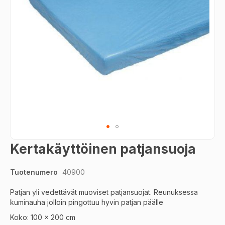
Skip
Kertakäyttöinen patjansuoja
to
the
Tuotenumero
40900
beginning
of
Patjan yli vedettävät muoviset patjansuojat. Reunuksessa
the
kuminauha jolloin pingottuu hyvin patjan päälle
images
gallery
Koko: 100 x 200 cm