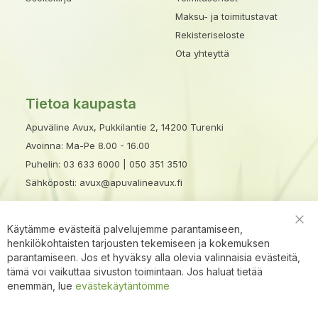
Maksu- ja toimitustavat
Rekisteriseloste
Ota yhteyttä
Tietoa kaupasta
Apuväline Avux, Pukkilantie 2, 14200 Turenki
Avoinna: Ma-Pe 8.00 - 16.00
Puhelin:
03 633 6000
|
050 351 3510
Sähköposti:
avux@apuvalineavux.fi
×
Avu
x
apur
i