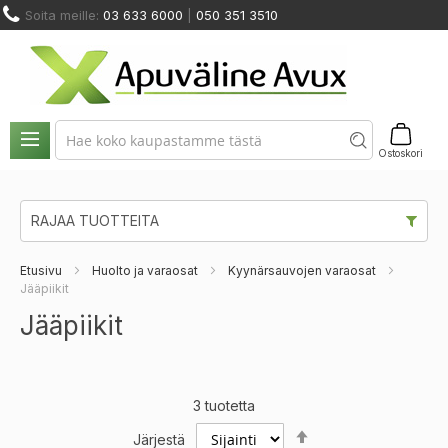
Skip
Soita meille:
03 633 6000
|
050 351 3510
to
Content
NOSTIMET
HUOLTO
ODINMUUTOS
KUNTOUTUS
JA
JA
VUOKRAUS
A KALUSTEET
JA TERAPIA
SIIRTYMINEN
VARAOSAT
Ostoskori
RAJAA TUOTTEITA
Etusivu
Huolto ja varaosat
Kyynärsauvojen varaosat
Jääpiikit
Jääpiikit
3
tuotetta
Set
Järjestä