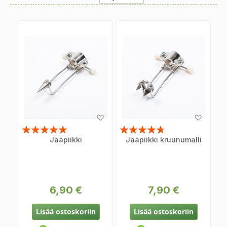
Descending
Direction
Lisää
Lisää
toivelistaan
toiveli
Arvosana:
Arvosana:
Jääpiikki
Jääpiikki kruunumalli
100%
90%
6,90 €
7,90 €
Lisää ostoskoriin
Lisää ostoskoriin