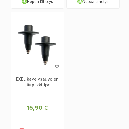
Nopea lähetys
Nopea lähetys
Lisää
toivelistaan
EXEL kävelysauvojen
jääpiikki 1pr
15,90 €