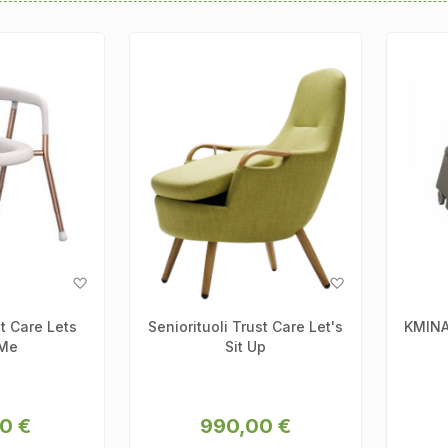
isyys
varmistaa, että tuolit sopivat kaikille käyttäjille.
istettavat
materiaalit.
seniorituolien valikoimaamme ja löydä juuri sinulle sopiva ratkaisu. P
Lisää
Lisää
toivelistaan
toivelistaan
t Care Lets
Seniorituoli Trust Care Let's
KMINA
 Me
Sit Up
0 €
990,00 €