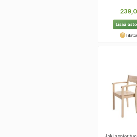
239,0
Lisää osto
Tilatt
Joki seniorituol