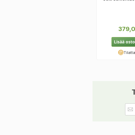
379,0
Lisää osto
Tilatt
T
Tilaa
uuti