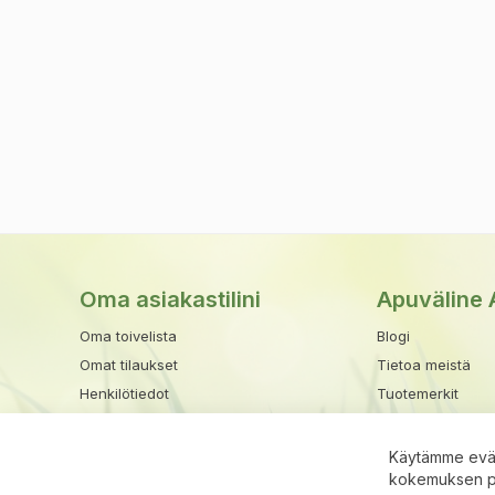
Oma asiakastilini
Apuväline 
Oma toivelista
Blogi
Omat tilaukset
Tietoa meistä
Henkilötiedot
Tuotemerkit
Osoitekirja
Toimitusehdot
Maksu- ja toimitu
Käytämme eväs
kokemuksen par
Rekisteriseloste