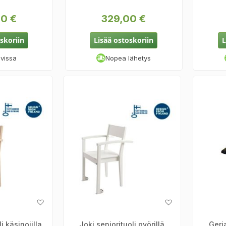
0 €
329,00 €
skoriin
Lisää ostoskoriin
L
avissa
Nopea lähetys
Lisää
Lisää
toivelistaan
toivelistaan
i käsinojilla
Joki seniorituoli pyörillä
Geri