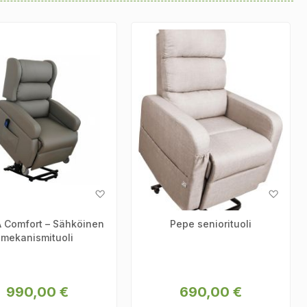
Dire
aranna elämänlaatuasi mukavilla ja turvallisilla tuoleillamme.
Lisää
Lisää
toivelistaan
toive
 Comfort – Sähköinen
Pepe seniorituoli
mekanismituoli
990,00 €
690,00 €