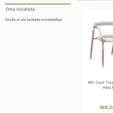
Helppokäyttö
Oma toivelista
Helposti puhd
Sinulla ei ole tuotteita toivelistallasi.
Tutustu monipuoliseen 
WC-Tuoli Trus
Help
169,0