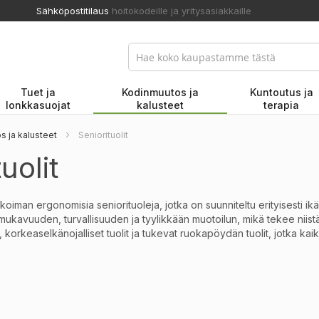
Sähköpostitilaus
hoitokodeille ja yritysasiakkaille
Tuet ja
Kodinmuutos ja
Kuntoutus ja
lonkkasuojat
kalusteet
terapia
 ja kalusteet
Seniorituolit
uolit
oiman ergonomisia seniorituoleja, jotka on suunniteltu erityisesti ikään
ukavuuden, turvallisuuden ja tyylikkään muotoilun, mikä tekee niistä
, korkeaselkänojalliset tuolit ja tukevat ruokapöydän tuolit, jotka ka
riatriset tuolit (G-tuoli) sekä mekanismituolit joissa on mallista riipp
stotoiminto.
ratkaisut
parantavat istumamukavuutta ja vähentävät rasitusta.
tukeva rakenne lisäävät luotettavuutta.