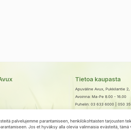
Avux
Tietoa kaupasta
Apuväline Avux, Pukkilantie 2,
Avoinna: Ma-Pe 8.00 - 16.00
Puhelin:
03 633 6000
|
050 35
Sähköposti:
avux@apuvalineav
stavat
teitä palvelujemme parantamiseen, henkilökohtaisten tarjousten te
antamiseen. Jos et hyväksy alla olevia valinnaisia evästeitä, tämä 