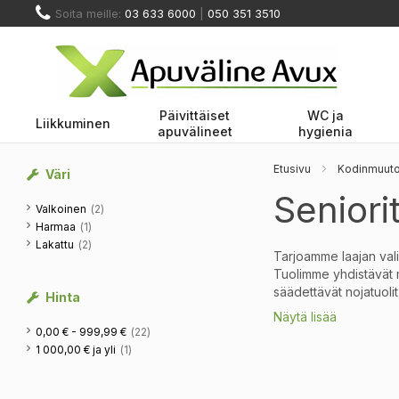
Skip
Soita meille:
03 633 6000
|
050 351 3510
to
Content
Päivittäiset
WC ja
Liikkuminen
apuvälineet
hygienia
Etusivu
Kodinmuutos
Väri
Seniorit
tuotteet
Valkoinen
2
tuote
Harmaa
1
tuotteet
Lakattu
2
Tarjoamme laajan valik
Tuolimme yhdistävät m
säädettävät nojatuolit
Hinta
Näytä lisää
Valikimassa on myös ge
tuotteet
0,00 €
-
999,99 €
22
nousua helpottava no
tuote
1 000,00 €
ja yli
1
Ergonomiset 
Turvallisen
ja 