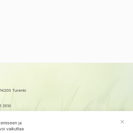
 14200 Turenki
1 3510
ux.fi
kemiseen ja
×
Close
voi vaikuttaa
Avux apuri
Cooki