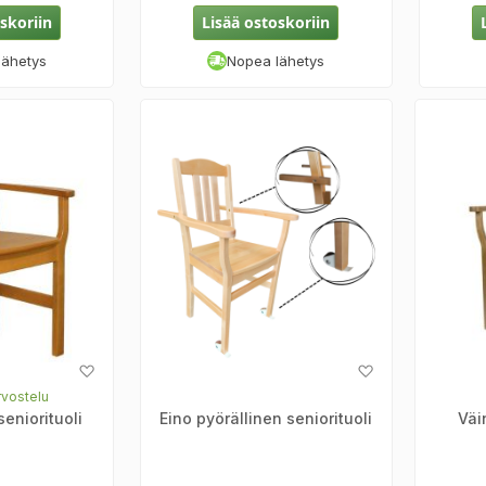
skoriin
Lisää ostoskoriin
lähetys
Nopea lähetys
Lisää
Lisää
toivelistaan
toivelistaan
rvostelu
eniorituoli
Eino pyörällinen seniorituoli
Väi