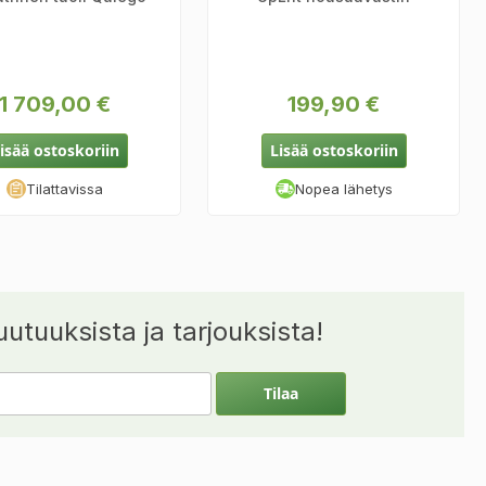
1 709,00 €
199,90 €
isää ostoskoriin
Lisää ostoskoriin
Tilattavissa
Nopea lähetys
utuuksista ja tarjouksista!
Tilaa