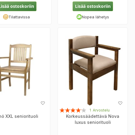
Lisää ostoskoriin
Lisää ostoskoriin
Tilattavissa
Nopea lähetys
Lisää
Lisää
toivelistaan
toive
Arvosana:
1
Arvostelu
nö XXL seniorituoli
Korkeussäädettävä Nova
80%
luxus seniorituoli