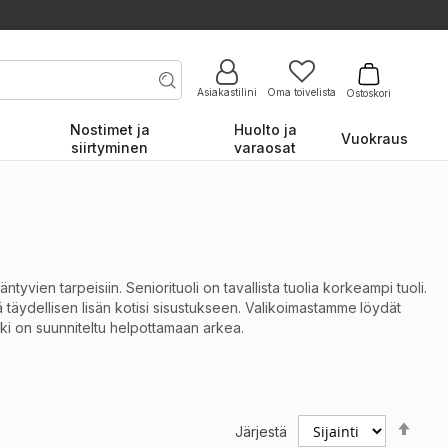
Asiakastilini
Oma toivelista
Ostoskori
Nostimet ja
Huolto ja
Vuokraus
siirtyminen
varaosat
tyvien tarpeisiin. Seniorituoli on tavallista tuolia korkeampi tuoli.
 täydellisen lisän kotisi sisustukseen. Valikoimastamme
löydät
ikki on suunniteltu helpottamaan arkea.
uen kallistussäätö selkänojassa, nouseva jalkatuki ja tuolista
Set
Järjestä
Des