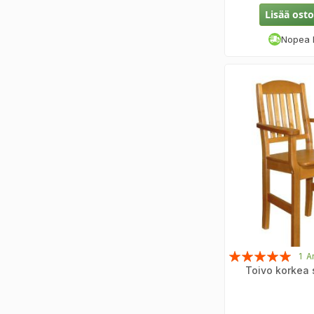
Lisää osto
Nopea 
Arvosana:
1
A
Toivo korkea s
100%