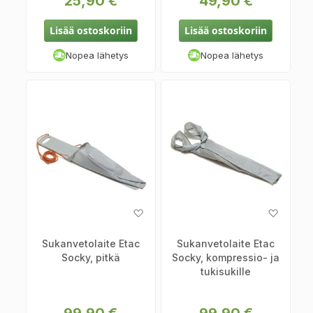
25,90 €
49,90 €
Lisää ostoskoriin
Lisää ostoskoriin
Nopea lähetys
Nopea lähetys
Lisää
Lisää
toivelistaan
toiveli
Sukanvetolaite Etac
Sukanvetolaite Etac
Socky, pitkä
Socky, kompressio- ja
tukisukille