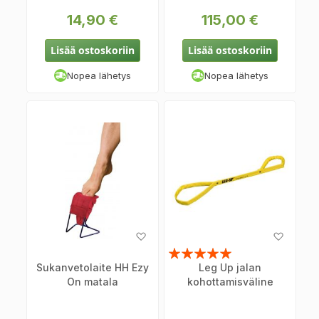
14,90 €
115,00 €
Lisää ostoskoriin
Lisää ostoskoriin
Nopea lähetys
Nopea lähetys
Lisää
Lisää
toivelistaan
toiveli
Arvosana:
Sukanvetolaite HH Ezy
Leg Up jalan
100%
On matala
kohottamisväline