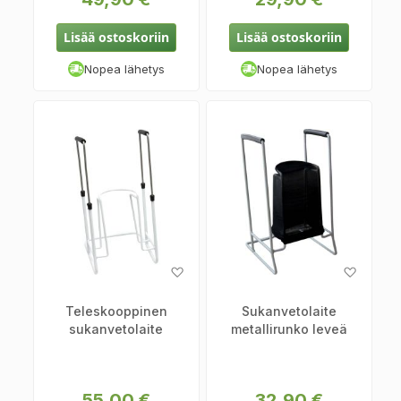
Lisää ostoskoriin
Lisää ostoskoriin
Nopea lähetys
Nopea lähetys
Lisää
Lisää
toivelistaan
toiveli
Teleskooppinen
Sukanvetolaite
sukanvetolaite
metallirunko leveä
55,00 €
32,90 €