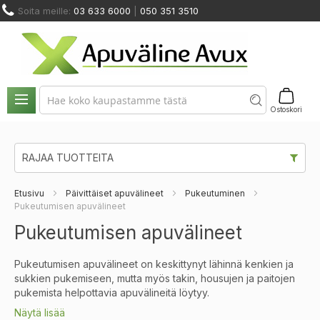
Skip
Soita meille:
03 633 6000
|
050 351 3510
to
Content
NOSTIMET
HUOLTO
ODINMUUTOS
KUNTOUTUS
JA
JA
VUOKRAUS
A KALUSTEET
JA TERAPIA
SIIRTYMINEN
VARAOSAT
Ostoskori
RAJAA TUOTTEITA
Etusivu
Päivittäiset apuvälineet
Pukeutuminen
Pukeutumisen apuvälineet
Pukeutumisen apuvälineet
Pukeutumisen apuvälineet on keskittynyt lähinnä kenkien ja
sukkien pukemiseen, mutta myös takin, housujen ja paitojen
pukemista helpottavia apuvälineitä löytyy.
Näytä lisää
Pukeutumisen apukeppi on tarkoitettu juuri housuille ja