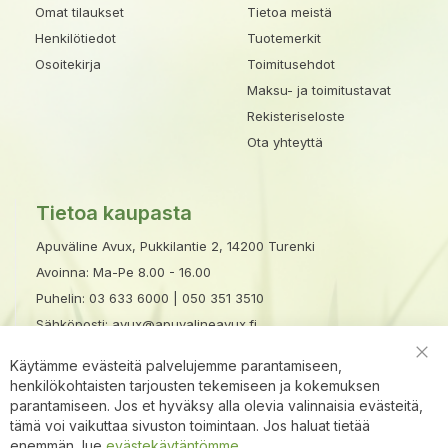
Omat tilaukset
Tietoa meistä
Henkilötiedot
Tuotemerkit
Osoitekirja
Toimitusehdot
Maksu- ja toimitustavat
Rekisteriseloste
Ota yhteyttä
Tietoa kaupasta
Apuväline Avux, Pukkilantie 2, 14200 Turenki
Avoinna: Ma-Pe 8.00 - 16.00
Puhelin:
03 633 6000
|
050 351 3510
Sähköposti:
avux@apuvalineavux.fi
Käytämme evästeitä palvelujemme parantamiseen,
Clo
henkilökohtaisten tarjousten tekemiseen ja kokemuksen
Coo
Bar
parantamiseen. Jos et hyväksy alla olevia valinnaisia evästeitä,
tämä voi vaikuttaa sivuston toimintaan. Jos haluat tietää
enemmän, lue
evästekäytäntömme