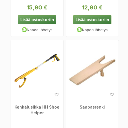
15,90 €
12,90 €
Lisää ostoskoriin
Lisää ostoskoriin
Nopea lähetys
Nopea lähetys
Lisää
Lisää
toivelistaan
toiveli
Kenkälusikka HH Shoe
Saapasrenki
Helper