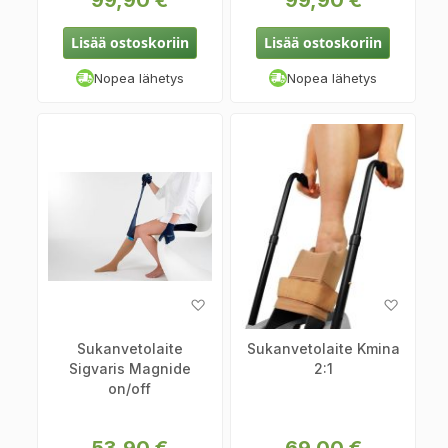
99,90 €
99,90 €
Lisää ostoskoriin
Lisää ostoskoriin
Nopea lähetys
Nopea lähetys
Lisää
Lisää
toivelistaan
toiveli
Sukanvetolaite
Sukanvetolaite Kmina
Sigvaris Magnide
2:1
on/off
53,90 €
69,00 €