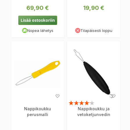
69,90 €
19,90 €
Lisää ostoskoriin
Nopea lähetys
Tilapäisesti loppu
Lisää
Lisää
toivelistaan
toiveli
Arvosana:
Nappikoukku
Nappikoukku ja
80%
perusmalli
vetoketjunvedin