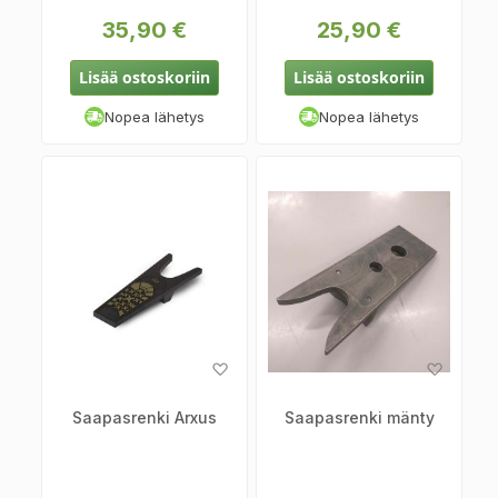
35,90 €
25,90 €
Lisää ostoskoriin
Lisää ostoskoriin
Nopea lähetys
Nopea lähetys
Lisää
Lisää
toivelistaan
toiveli
Saapasrenki Arxus
Saapasrenki mänty