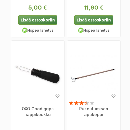
5,00 €
11,90 €
Lisää ostoskoriin
Lisää ostoskoriin
Nopea lähetys
Nopea lähetys
Lisää
Lisää
toivelistaan
toiveli
Arvosana:
OXO Good grips
Pukeutumisen
67%
nappikoukku
apukeppi