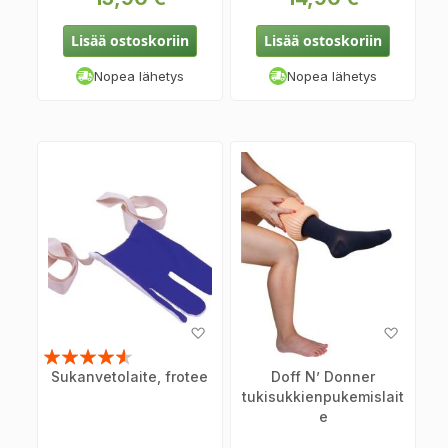
Lisää ostoskoriin
Lisää ostoskoriin
Nopea lähetys
Nopea lähetys
Lisää
Lisää
toivelistaan
toiveli
Arvosana:
Sukanvetolaite, frotee
Doff N’ Donner
87%
tukisukkienpukemislait
e