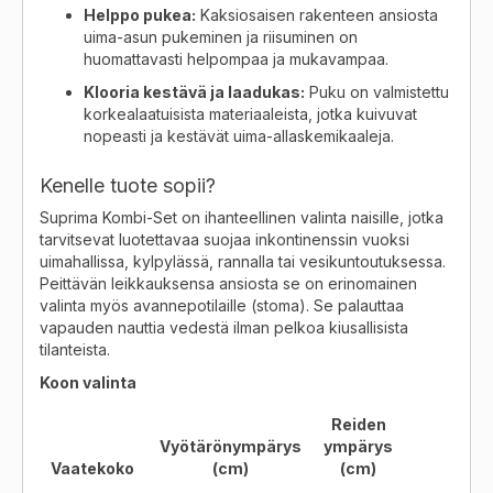
Helppo pukea:
Kaksiosaisen rakenteen ansiosta
uima-asun pukeminen ja riisuminen on
huomattavasti helpompaa ja mukavampaa.
Klooria kestävä ja laadukas:
Puku on valmistettu
korkealaatuisista materiaaleista, jotka kuivuvat
nopeasti ja kestävät uima-allaskemikaaleja.
Kenelle tuote sopii?
Suprima Kombi-Set on ihanteellinen valinta naisille, jotka
tarvitsevat luotettavaa suojaa inkontinenssin vuoksi
uimahallissa, kylpylässä, rannalla tai vesikuntoutuksessa.
Peittävän leikkauksensa ansiosta se on erinomainen
valinta myös avannepotilaille (stoma). Se palauttaa
vapauden nauttia vedestä ilman pelkoa kiusallisista
tilanteista.
Koon valinta
Reiden
Vyötärönympärys
ympärys
Vaatekoko
(cm)
(cm)