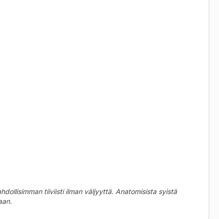
ollisimman tiiviisti ilman väljyyttä
.
Anatomisista syistä
aan
.