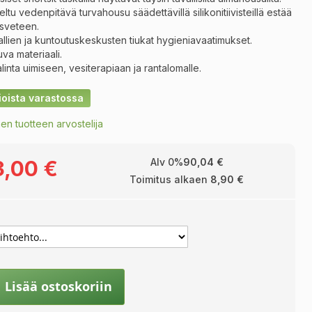
eltu vedenpitävä turvahousu säädettävillä silikonitiivisteillä estää
asveteen
.
llien ja kuntoutuskeskusten tiukat hygieniavaatimukset.
va materiaali
.
linta uimiseen, vesiterapiaan ja rantalomalle
.
ioista varastossa
en tuotteen arvostelija
3,00 €
Alv 0%
90,04 €
Toimitus alkaen
8,90 €
Lisää ostoskoriin