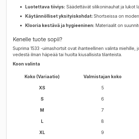
Luotettava tiiviys:
Säädettävät silikoninauhat ja lukot 
Käytännölliset yksityiskohdat:
Shortseissa on moderni
Klooria kestävä ja hygieeninen:
Materiaalit on suunni
Kenelle tuote sopii?
Suprima 1533 -uimashortsit ovat ihanteellinen valinta miehille, 
vedestä ilman häpeää tai huolta kiusallisista tilanteista
.
Koon valinta
Koko (Variaatio)
Valmistajan koko
XS
5
S
6
M
7
L
8
XL
9