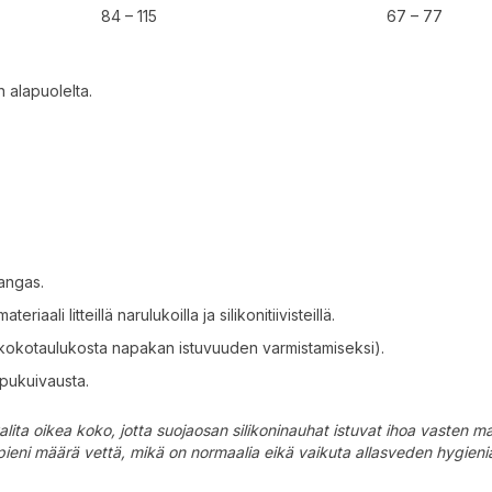
84 – 115
67 – 77
 alapuolelta.
kangas
.
iaali litteillä narulukoilla ja silikonitiivisteillä
.
o kokotaulukosta napakan istuvuuden varmistamiseksi)
.
pukuivausta.
ta oikea koko, jotta suojaosan silikoninauhat istuvat ihoa vasten mahd
pieni määrä vettä, mikä on normaalia eikä vaikuta allasveden hygieni