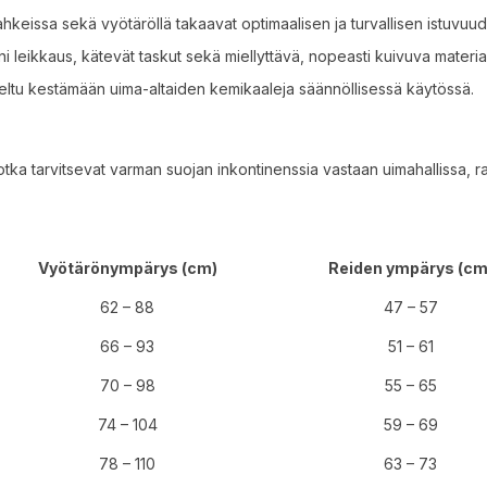
lahkeissa sekä vyötäröllä takaavat optimaalisen ja turvallisen istuvuud
 leikkaus, kätevät taskut sekä miellyttävä, nopeasti kuivuva materia
teltu kestämään uima-altaiden kemikaaleja säännöllisessä käytössä.
jotka tarvitsevat varman suojan inkontinenssia vastaan uimahallissa, ra
Vyötärönympärys (cm)
Reiden ympärys (cm
62 – 88
47 – 57
66 – 93
51 – 61
70 – 98
55 – 65
74 – 104
59 – 69
78 – 110
63 – 73