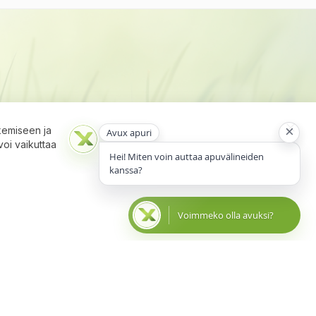
×
kemiseen ja
Avux apuri
Close
voi vaikuttaa
Cooki
Hei! Miten voin auttaa apuvälineiden
Bar
kanssa?
Voimmeko olla avuksi?