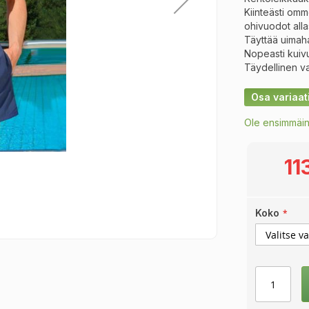
Kiinteästi omm
ohivuodot all
Täyttää uimaha
Nopeasti kuivu
Täydellinen va
Osa variaat
Ole ensimmäin
11
Koko