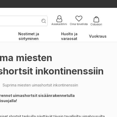
Asiakastilini
Oma toivelista
Ostoskori
Nostimet ja
Huolto ja
Vuokraus
siirtyminen
varaosat
ima miesten
hortsit inkontinenssiin
o
Suprima miesten uimashortsit inkontinenssiin
a rennot uimashortsit sisäänrakennetulla
isuojalla!
set shortsit taskuilla näyttävät täysin tavallisilta uimahousuilta
.