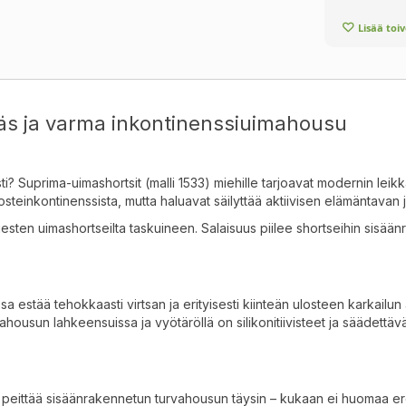
Lisää toi
käs ja varma inkontinenssiuimahousu
sti? Suprima-uimashortsit (malli 1533) miehille tarjoavat modernin le
ulosteinkontinenssista, mutta haluavat säilyttää aktiivisen elämäntava
 miesten uimashortseilta taskuineen
.
Salaisuus piilee shortseihin sisää
estää tehokkaasti virtsan ja erityisesti kiinteän ulosteen karkailun
housun lahkeensuissa ja vyötäröllä on silikonitiivisteet ja säädettävät, 
peittää sisäänrakennetun turvahousun täysin – kukaan ei huomaa eroa