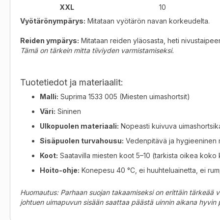
XXL
10
Vyötärönympärys:
Mitataan vyötärön navan korkeudelta
.
Reiden ympärys:
Mitataan reiden yläosasta, heti nivustaipeen
Tämä on tärkein mitta tiiviyden varmistamiseksi.
Tuotetiedot ja materiaalit:
Malli:
Suprima 1533 005 (Miesten uimashortsit)
Väri:
Sininen
Ulkopuolen materiaali:
Nopeasti kuivuva uimashortsi
Sisäpuolen turvahousu:
Vedenpitävä ja hygieeninen mater
Koot:
Saatavilla miesten koot 5–10 (tarkista oikea kok
Hoito-ohje:
Konepesu 40 °C, ei huuhteluainetta, ei rum
Huomautus: Parhaan suojan takaamiseksi on erittäin tärkeää vali
johtuen uimapuvun sisään saattaa päästä uinnin aikana hyvin 