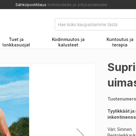
Sähköpostitilaus
hoitokodeille ja yritysasiakkaille
Tuet ja
Kodinmuutos ja
Kuntoutus ja
lonkkasuojat
kalusteet
terapia
Supr
uimas
Tuotenumer
Tyylikkäät j
inkontinenss
Väri: Sininen.
Rentoleikkauksi