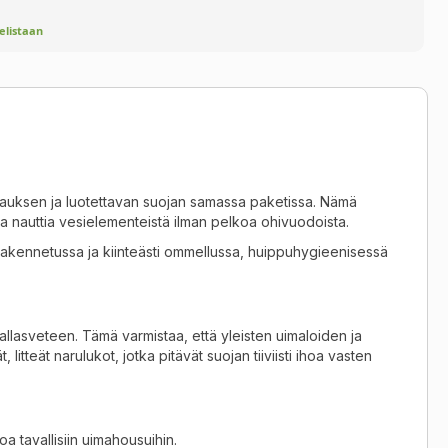
velistaan
ikkauksen ja luotettavan suojan samassa paketissa.
Nämä
n ja nauttia vesielementeistä ilman pelkoa ohivuodoista
.
nrakennetussa ja kiinteästi ommellussa, huippuhygieenisessä
 allasveteen
. Tämä varmistaa, että yleisten uimaloiden ja
litteät narulukot, jotka pitävät suojan tiiviisti ihoa vasten
 tavallisiin uimahousuihin
.