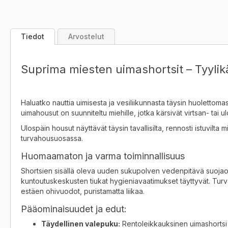
the
images
gallery
Tiedot
Arvostelut
Suprima miesten uimashortsit – Tyyli
Haluatko nauttia uimisesta ja vesiliikunnasta täysin huolettoma
uimahousut on suunniteltu miehille, jotka kärsivät virtsan- tai 
Ulospäin housut näyttävät täysin tavallisilta, rennosti istuvilta
turvahousuosassa
.
Huomaamaton ja varma toiminnallisuus
Shortsien sisällä oleva uuden sukupolven vedenpitävä suojaosa 
kuntoutuskeskusten tiukat hygieniavaatimukset täyttyvät.
Turva
estäen ohivuodot, puristamatta liikaa
.
Pääominaisuudet ja edut:
Täydellinen valepuku:
Rentoleikkauksinen uimashortsi 