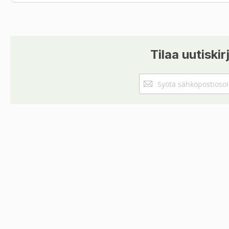
Tilaa uutiskir
Tilaa
uutiskirjeemme: