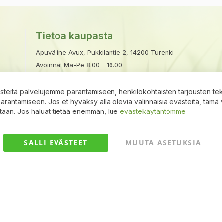
Tietoa kaupasta
Apuväline Avux, Pukkilantie 2, 14200 Turenki
Avoinna: Ma-Pe 8.00 - 16.00
Puhelin:
03 633 6000
|
050 351 3510
Sähköposti:
avux@apuvalineavux.fi
teitä palvelujemme parantamiseen, henkilökohtaisten tarjousten te
antamiseen. Jos et hyväksy alla olevia valinnaisia evästeitä, tämä 
ntaan. Jos haluat tietää enemmän, lue
evästekäytäntömme
SALLI EVÄSTEET
MUUTA ASETUKSIA