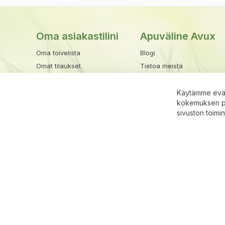
Oma asiakastilini
Apuväline Avux
Oma toivelista
Blogi
Omat tilaukset
Tietoa meistä
Henkilötiedot
Tuotemerkit
Osoitekirja
Toimitusehdot
Käytämme eväs
kokemuksen par
Maksu- ja toimitustavat
sivuston toimi
Rekisteriseloste
Ota yhteyttä