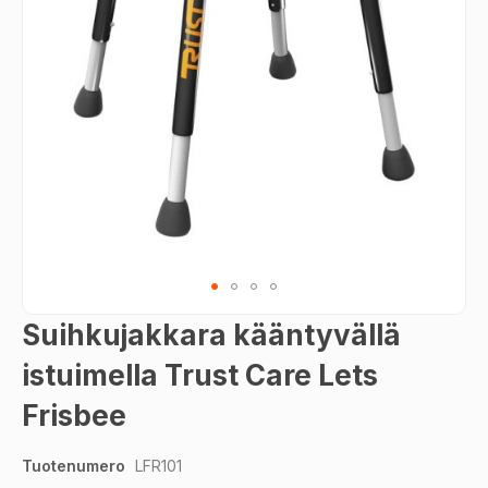
Skip
Suihkujakkara kääntyvällä
to
the
istuimella Trust Care Lets
beginning
Frisbee
of
the
images
Tuotenumero
LFR101
gallery