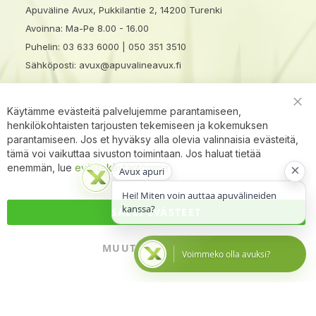
Apuväline Avux, Pukkilantie 2, 14200 Turenki
Avoinna: Ma-Pe 8.00 - 16.00
Puhelin:
03 633 6000
|
050 351 3510
Sähköposti:
avux@apuvalineavux.fi
Käytämme evästeitä palvelujemme parantamiseen,
Clo
henkilökohtaisten tarjousten tekemiseen ja kokemuksen
Coo
Bar
parantamiseen. Jos et hyväksy alla olevia valinnaisia evästeitä,
tämä voi vaikuttaa sivuston toimintaan. Jos haluat tietää
×
enemmän, lue
evästekäytäntömme
Avux apuri
Hei! Miten voin auttaa apuvälineiden
kanssa?
SALLI EVÄSTEET
MUUTA ASETUKSIA
Voimmeko olla avuksi?