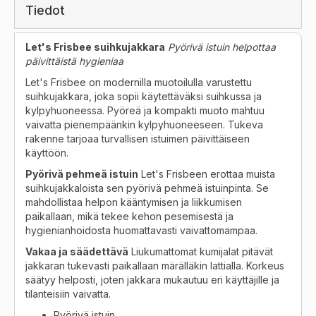
Tiedot
Let's Frisbee suihkujakkara
Pyörivä istuin helpottaa
päivittäistä hygieniaa
Let's Frisbee on modernilla muotoilulla varustettu
suihkujakkara, joka sopii käytettäväksi suihkussa ja
kylpyhuoneessa. Pyöreä ja kompakti muoto mahtuu
vaivatta pienempäänkin kylpyhuoneeseen. Tukeva
rakenne tarjoaa turvallisen istuimen päivittäiseen
käyttöön.
Pyörivä pehmeä istuin
Let's Frisbeen erottaa muista
suihkujakkaloista sen pyörivä pehmeä istuinpinta. Se
mahdollistaa helpon kääntymisen ja liikkumisen
paikallaan, mikä tekee kehon pesemisestä ja
hygienianhoidosta huomattavasti vaivattomampaa.
Vakaa ja säädettävä
Liukumattomat kumijalat pitävät
jakkaran tukevasti paikallaan märälläkin lattialla. Korkeus
säätyy helposti, joten jakkara mukautuu eri käyttäjille ja
tilanteisiin vaivatta.
Pyörivä istuin