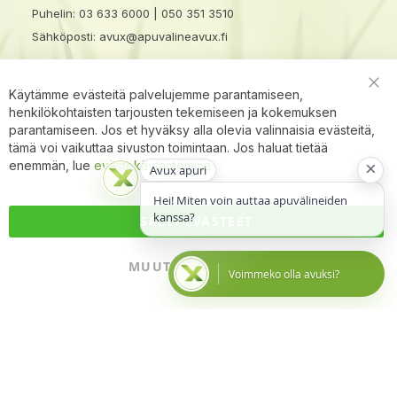
Puhelin:
03 633 6000
|
050 351 3510
Sähköposti:
avux@apuvalineavux.fi
Käytämme evästeitä palvelujemme parantamiseen,
Clo
henkilökohtaisten tarjousten tekemiseen ja kokemuksen
Coo
Bar
parantamiseen. Jos et hyväksy alla olevia valinnaisia evästeitä,
tämä voi vaikuttaa sivuston toimintaan. Jos haluat tietää
×
enemmän, lue
evästekäytäntömme
Avux apuri
Hei! Miten voin auttaa apuvälineiden
kanssa?
SALLI EVÄSTEET
MUUTA ASETUKSIA
Voimmeko olla avuksi?