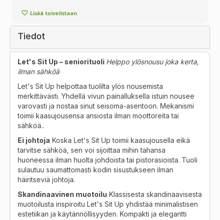
Lisää toivelistaan
Tiedot
Let's Sit Up – seniorituoli
Helppo ylösnousu joka kerta,
ilman sähköä
Let's Sit Up helpottaa tuolilta ylös nousemista
merkittävästi. Yhdellä vivun painalluksella istuin nousee
varovasti ja nostaa sinut seisoma-asentoon. Mekanismi
toimii kaasujousensa ansiosta ilman moottoreita tai
sähköä..
Ei johtoja
Koska Let's Sit Up toimii kaasujousella eikä
tarvitse sähköä, sen voi sijoittaa mihin tahansa
huoneessa ilman huolta johdoista tai pistorasioista. Tuoli
sulautuu saumattomasti kodin sisustukseen ilman
häiritseviä johtoja.
Skandinaavinen muotoilu
Klassisesta skandinaavisesta
muotoilusta inspiroitu Let's Sit Up yhdistää minimalistisen
estetiikan ja käytännöllisyyden. Kompakti ja elegantti