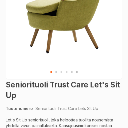
Skip
Seniorituoli Trust Care Let's Sit
to
the
Up
beginning
of
Tuotenumero
Seniorituoli Trust Care Lets Sit Up
the
images
Let's Sit Up seniorituoli, joka helpottaa tuolilta nousemista
gallery
yhdellä vivun painalluksella. Kaasujousimekanismi nostaa