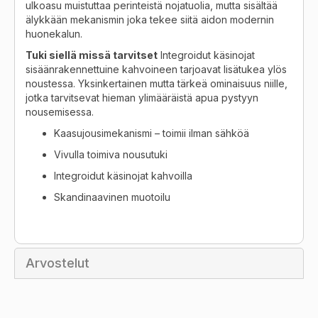
ulkoasu muistuttaa perinteistä nojatuolia, mutta sisältää
älykkään mekanismin joka tekee siitä aidon modernin
huonekalun.
Tuki siellä missä tarvitset
Integroidut käsinojat
sisäänrakennettuine kahvoineen tarjoavat lisätukea ylös
noustessa. Yksinkertainen mutta tärkeä ominaisuus niille,
jotka tarvitsevat hieman ylimääräistä apua pystyyn
nousemisessa.
Kaasujousimekanismi – toimii ilman sähköä
Vivulla toimiva nousutuki
Integroidut käsinojat kahvoilla
Skandinaavinen muotoilu
Arvostelut