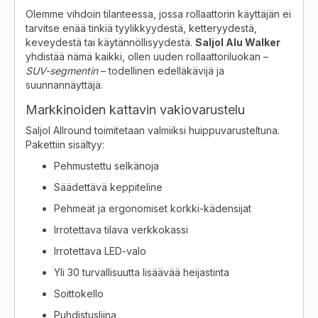
Olemme vihdoin tilanteessa, jossa rollaattorin käyttäjän ei
tarvitse enää tinkiä tyylikkyydestä, ketteryydestä,
keveydestä tai käytännöllisyydestä.
Saljol Alu Walker
yhdistää nämä kaikki, ollen uuden rollaattoriluokan –
SUV-segmentin
– todellinen edelläkävijä ja
suunnannäyttäjä.
Markkinoiden kattavin vakiovarustelu
Saljol Allround toimitetaan valmiiksi huippuvarusteltuna.
Pakettiin sisältyy:
Pehmustettu selkänoja
Säädettävä keppiteline
Pehmeät ja ergonomiset korkki-kädensijat
Irrotettava tilava verkkokassi
Irrotettava LED-valo
Yli 30 turvallisuutta lisäävää heijastinta
Soittokello
Puhdistusliina