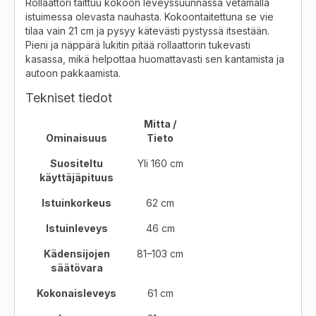
Rollaattori taittuu kokoon leveyssuunnassa vetämällä
istuimessa olevasta nauhasta. Kokoontaitettuna se vie
tilaa vain 21 cm ja pysyy kätevästi pystyssä itsestään.
Pieni ja näppärä lukitin pitää rollaattorin tukevasti
kasassa, mikä helpottaa huomattavasti sen kantamista ja
autoon pakkaamista.
Tekniset tiedot
Mitta /
Ominaisuus
Tieto
Suositeltu
Yli 160 cm
käyttäjäpituus
Istuinkorkeus
62 cm
Istuinleveys
46 cm
Kädensijojen
81–103 cm
säätövara
Kokonaisleveys
61 cm