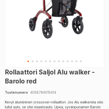
Skip
Rollaattori Saljol Alu walker -
to
the
Barolo red
beginning
of
Tuotenumero
4058789015414
the
images
Kevyt alumiininen crossover-rollaattori. Jos Alu walkerista olisi
gallery
tullut auto, se olisi maastoauto. Upea, syvänpunainen Barolo