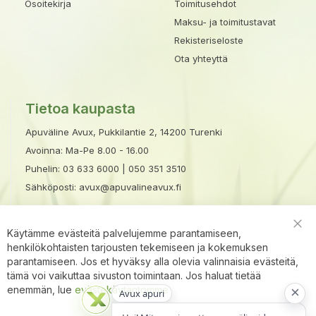
Osoitekirja
Toimitusehdot
Maksu- ja toimitustavat
Rekisteriseloste
Ota yhteyttä
Tietoa kaupasta
Apuväline Avux, Pukkilantie 2, 14200 Turenki
Avoinna: Ma-Pe 8.00 - 16.00
Puhelin:
03 633 6000
|
050 351 3510
Sähköposti:
avux@apuvalineavux.fi
Käytämme evästeitä palvelujemme parantamiseen,
Clo
henkilökohtaisten tarjousten tekemiseen ja kokemuksen
Coo
Bar
parantamiseen. Jos et hyväksy alla olevia valinnaisia evästeitä,
tämä voi vaikuttaa sivuston toimintaan. Jos haluat tietää
×
enemmän, lue
evästekäytäntömme
Avux apuri