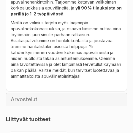
apuvälinehankintoihin. Tarjoamme kattavan valikoiman
korkealuokkaisia apuvälineitä, ja
yli 90 % tilauksista on
perillä jo 1–2 työpäivässä
.
Meillä on valmius tarjota myös laajempia
apuvälinekokonaisuuksia, ja osaava tiimimme auttaa aina
löytämään juuri sinulle parhaan ratkaisun.
Asiakaspalvelumme on henkilökohtaista ja joustavaa –
teemme hankalistakin asioista helppoja. Yli
kahdenkymmenen vuoden kokemus apuvälineistä ja
niiden huolloista takaa asiantuntemuksemme. Olemme
aina tavoitettavissa ja olet lämpimästi tervetullut käymään
paikan päällä. Valitse meidät, kun tarvitset luotettavaa ja
ammattitaitoista apuvälinetoimittajaa!
Arvostelut
Liittyvät tuotteet