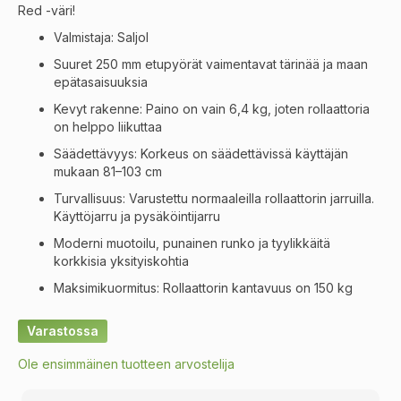
Red -väri!
Valmistaja: Saljol
Suuret 250 mm etupyörät vaimentavat tärinää ja maan
epätasaisuuksia
Kevyt rakenne: Paino on vain 6,4 kg, joten rollaattoria
on helppo liikuttaa
Säädettävyys: Korkeus on säädettävissä käyttäjän
mukaan 81–103 cm
Turvallisuus: Varustettu normaaleilla rollaattorin jarruilla.
Käyttöjarru ja pysäköintijarru
Moderni muotoilu, punainen runko ja tyylikkäitä
korkkisia yksityiskohtia
Maksimikuormitus: Rollaattorin kantavuus on 150 kg
Varastossa
Ole ensimmäinen tuotteen arvostelija