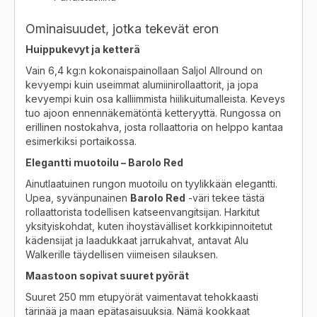
Ominaisuudet, jotka tekevät eron
Huippukevyt ja ketterä
Vain 6,4 kg:n kokonaispainollaan Saljol Allround on
kevyempi kuin useimmat alumiinirollaattorit, ja jopa
kevyempi kuin osa kalliimmista hiilikuitumalleista. Keveys
tuo ajoon ennennäkemätöntä ketteryyttä. Rungossa on
erillinen nostokahva, josta rollaattoria on helppo kantaa
esimerkiksi portaikossa.
Elegantti muotoilu – Barolo Red
Ainutlaatuinen rungon muotoilu on tyylikkään elegantti.
Upea, syvänpunainen
Barolo Red
-väri tekee tästä
rollaattorista todellisen katseenvangitsijan. Harkitut
yksityiskohdat, kuten ihoystävälliset korkkipinnoitetut
kädensijat ja laadukkaat jarrukahvat, antavat Alu
Walkerille täydellisen viimeisen silauksen.
Maastoon sopivat suuret pyörät
Suuret 250 mm etupyörät vaimentavat tehokkaasti
tärinää ja maan epätasaisuuksia. Nämä kookkaat