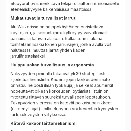
etupyörät ovat merkittävä tekijä rollaattorin erinomaiselle
etenemiskyvylle kaikenlaisissa maastoissa.
Mukautuvat ja turvalliset jarrut
Alu Walkerissa on helppokäyttöinen puristettava
käyttöjarru, ja seisontajarru kytkeytyy vaivattomasti
painamalla kahvaa alaspäin. Rollaattorin mukana
toimitetaan lisäksi toinen jarruvaijeri, jonka avulla voit
halutessasi muuttaa jarrut yhden käden
jarrujärjestelmäksi.
Huippuluokan turvallisuus ja ergonomia
Näkyvyyden pimeällä takaavat yli 30 strategisesti
sijoitettua heijastinta. Kädensijojen korkeuden säätö
onnistuu helposti ilman työkaluja, ja selkeät apumerkit
nopeuttavat oikean korkeuden löytämistä. Istuin on
mitoitettu riittävän suureksi turvalliseen lepotaukoon.
Takapyörien vieressä on kätevät polkaisupainikkeet
(esteenylittäjät), joilla etupyöriä voi keventää kynnysten
tai katukiveysten ylityksessä.
Kätevä kokoontaittomekanismi