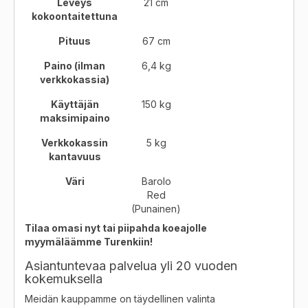
Leveys
21 cm
kokoontaitettuna
Pituus
67 cm
Paino (ilman
6,4 kg
verkkokassia)
Käyttäjän
150 kg
maksimipaino
Verkkokassin
5 kg
kantavuus
Väri
Barolo
Red
(Punainen)
Tilaa omasi nyt tai piipahda koeajolle
myymäläämme Turenkiin!
Asiantuntevaa palvelua yli 20 vuoden
kokemuksella
Meidän kauppamme on täydellinen valinta