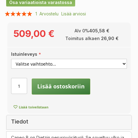
Osa variaatioista varastossa
Arvosana:
1
Arvostelu
Lisää arviosi
100
100
% of
509,00 €
Alv 0%
405,58 €
Toimitus alkaen
26,90 €
Istuinleveys
Lisää ostoskoriin
Lisää toivelistaan
Tiedot
Caneo B on Dietzin peruspyörätuoli. Se soveltuu ulko ja