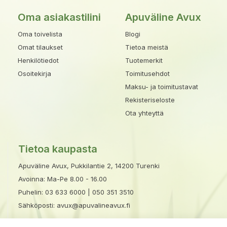
Oma asiakastilini
Apuväline Avux
Oma toivelista
Blogi
Omat tilaukset
Tietoa meistä
Henkilötiedot
Tuotemerkit
Osoitekirja
Toimitusehdot
Maksu- ja toimitustavat
Rekisteriseloste
Ota yhteyttä
Tietoa kaupasta
Apuväline Avux, Pukkilantie 2, 14200 Turenki
Avoinna: Ma-Pe 8.00 - 16.00
Puhelin:
03 633 6000
|
050 351 3510
Sähköposti:
avux@apuvalineavux.fi