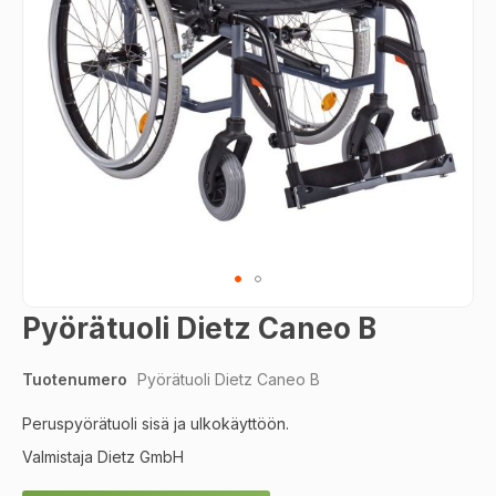
Skip
Pyörätuoli Dietz Caneo B
to
the
Tuotenumero
Pyörätuoli Dietz Caneo B
beginning
of
Peruspyörätuoli sisä ja ulkokäyttöön.
the
images
Valmistaja Dietz GmbH
gallery