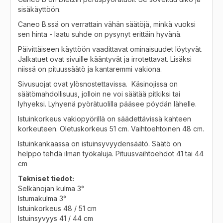
sisäkäyttöön.
Caneo B.ssä on verrattain vähän säätöjä, minkä vuoksi
sen hinta - laatu suhde on pysynyt erittäin hyvänä.
Päivittäiseen käyttöön vaadittavat ominaisuudet löytyvät.
Jalkatuet ovat sivuille kääntyvät ja irrotettavat. Lisäksi
niissä on pituussäätö ja kantaremmi vakiona.
Sivusuojat ovat ylösnostettavissa. Käsinojissa on
säätömahdollisuus, jolloin ne voi säätää pitkiksi tai
lyhyeksi. Lyhyenä pyörätuolilla pääsee pöydän lähelle.
Istuinkorkeus vakiopyörillä on säädettävissä kahteen
korkeuteen. Oletuskorkeus 51 cm. Vaihtoehtoinen 48 cm.
Istuinkankaassa on istuinsyvyydensäätö. Säätö on
helppo tehdä ilman työkaluja. Pituusvaihtoehdot 41 tai 44
cm
Tekniset tiedot:
Selkänojan kulma 3°
Istumakulma 3°
Istuinkorkeus 48 / 51 cm
Istuinsyvyys 41 / 44 cm