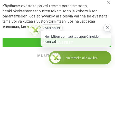
Käytämme evästeitä palvelujemme parantamiseen,
Clo
henkilökohtaisten tarjousten tekemiseen ja kokemuksen
Coo
Bar
parantamiseen. Jos et hyväksy alla olevia valinnaisia evästeitä,
tämä voi vaikuttaa sivuston toimintaan. Jos haluat tietää
×
enemmän, lue
evästekäytäntömme
Avux apuri
Hei! Miten voin auttaa apuvälineiden
kanssa?
SALLI EVÄSTEET
MUUTA ASETUKSIA
Voimmeko olla avuksi?