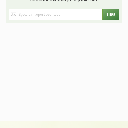
Tilaa
Tilaa
uutiskirjeemme: