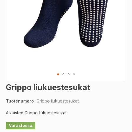
Skip
Grippo liukuestesukat
to
the
Tuotenumero
Grippo liukuestesukat
beginning
of
Aikuisten Grippo liukuestesukat
the
images
Varastossa
gallery