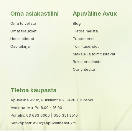
Oma asiakastilini
Apuväline Avux
Oma toivelista
Blogi
Omat tilaukset
Tietoa meistä
Henkilötiedot
Tuotemerkit
Osoitekirja
Toimitusehdot
Maksu- ja toimitustavat
Rekisteriseloste
Ota yhteyttä
Tietoa kaupasta
Apuväline Avux, Pukkilantie 2, 14200 Turenki
Avoinna: Ma-Pe 8.00 - 16.00
Puhelin:
03 633 6000
|
050 351 3510
Sähköposti:
avux@apuvalineavux.fi