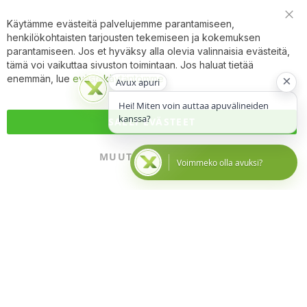
Käytämme evästeitä palvelujemme parantamiseen,
Clo
henkilökohtaisten tarjousten tekemiseen ja kokemuksen
Coo
Bar
parantamiseen. Jos et hyväksy alla olevia valinnaisia evästeitä,
tämä voi vaikuttaa sivuston toimintaan. Jos haluat tietää
×
enemmän, lue
evästekäytäntömme
Avux apuri
Hei! Miten voin auttaa apuvälineiden
kanssa?
SALLI EVÄSTEET
MUUTA ASETUKSIA
Voimmeko olla avuksi?