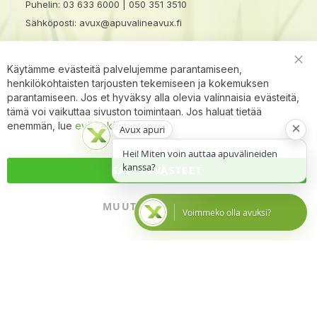
Puhelin:
03 633 6000
|
050 351 3510
Sähköposti:
avux@apuvalineavux.fi
Käytämme evästeitä palvelujemme parantamiseen,
Clo
henkilökohtaisten tarjousten tekemiseen ja kokemuksen
Coo
Bar
parantamiseen. Jos et hyväksy alla olevia valinnaisia evästeitä,
tämä voi vaikuttaa sivuston toimintaan. Jos haluat tietää
×
enemmän, lue
evästekäytäntömme
Avux apuri
Hei! Miten voin auttaa apuvälineiden
kanssa?
SALLI EVÄSTEET
MUUTA ASETUKSIA
Voimmeko olla avuksi?