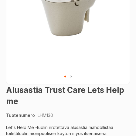
Skip
Alusastia Trust Care Lets Help
to
the
me
beginning
of
Tuotenumero
LHM130
the
images
Let's Help Me -tuolin irrotettava alusastia mahdollistaa
gallery
toilettituolin monipuolisen käytön myös itsenäisenä