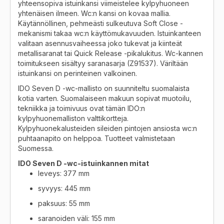
yhteensopiva istuinkansi viimeistelee kylpyhuoneen
yhtenäisen ilmeen. Wc:n kansi on kovaa mallia.
Käytännöllinen, pehmeästi sulkeutuva Soft Close -
mekanismi takaa wc:n käyttömukavuuden. Istuinkanteen
valitaan asennusvaiheessa joko tukevat ja kiinteät
metallisaranat tai Quick Release -pikalukitus. Wc-kannen
toimitukseen sisältyy saranasarja (Z91537). Väriltään
istuinkansi on perinteinen valkoinen.
IDO Seven D -wc-mallisto on suunniteltu suomalaista
kotia varten. Suomalaiseen makuun sopivat muotoilu,
tekniikka ja toimivuus ovat tämän IDO:n
kylpyhuonemalliston valttikortteja.
Kylpyhuonekalusteiden sileiden pintojen ansiosta wc:n
puhtaanapito on helppoa. Tuotteet valmistetaan
Suomessa.
IDO Seven D -wc-istuinkannen mitat
leveys: 377 mm
syvyys: 445 mm
paksuus: 55 mm
saranoiden väli: 155 mm