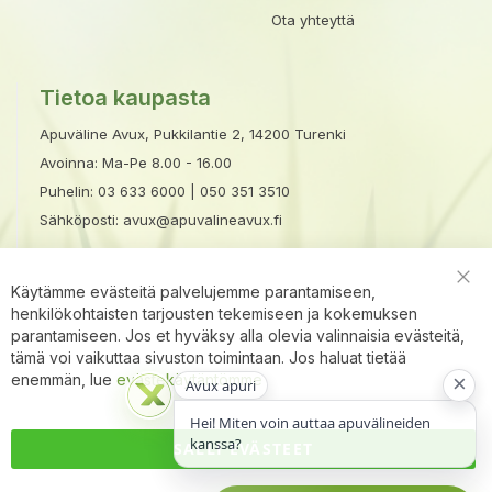
Ota yhteyttä
Tietoa kaupasta
Apuväline Avux, Pukkilantie 2, 14200 Turenki
Avoinna: Ma-Pe 8.00 - 16.00
Puhelin:
03 633 6000
|
050 351 3510
Sähköposti:
avux@apuvalineavux.fi
Käytämme evästeitä palvelujemme parantamiseen,
Clo
henkilökohtaisten tarjousten tekemiseen ja kokemuksen
Coo
Bar
parantamiseen. Jos et hyväksy alla olevia valinnaisia evästeitä,
tämä voi vaikuttaa sivuston toimintaan. Jos haluat tietää
×
enemmän, lue
evästekäytäntömme
Avux apuri
Hei! Miten voin auttaa apuvälineiden
kanssa?
SALLI EVÄSTEET