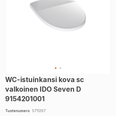
Skip
WC-istuinkansi kova sc
to
the
valkoinen IDO Seven D
beginning
9154201001
of
the
images
Tuotenumero
5711267
gallery