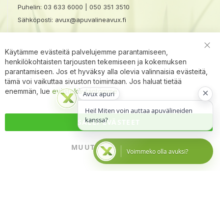
Puhelin:
03 633 6000
|
050 351 3510
Sähköposti:
avux@apuvalineavux.fi
Käytämme evästeitä palvelujemme parantamiseen,
Clo
henkilökohtaisten tarjousten tekemiseen ja kokemuksen
Coo
Bar
parantamiseen. Jos et hyväksy alla olevia valinnaisia evästeitä,
tämä voi vaikuttaa sivuston toimintaan. Jos haluat tietää
×
enemmän, lue
evästekäytäntömme
Avux apuri
Hei! Miten voin auttaa apuvälineiden
kanssa?
SALLI EVÄSTEET
MUUTA ASETUKSIA
Voimmeko olla avuksi?