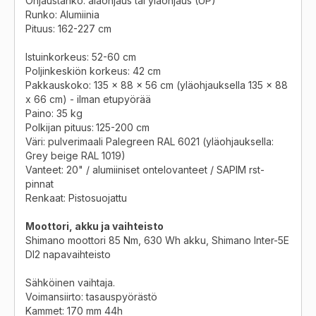
Ohjaustanko: alaohjaus tai yläohjaus (UP)
Runko: Alumiinia
Pituus: 162-227 cm
Istuinkorkeus: 52-60 cm
Poljinkeskiön korkeus: 42 cm
Pakkauskoko: 135 x 88 x 56 cm (yläohjauksella 135 x 88
x 66 cm) - ilman etupyörää
Paino: 35 kg
Polkijan pituus:
125-200 cm
Väri: pulverimaali Palegreen RAL 6021 (yläohjauksella:
Grey beige RAL 1019)
Vanteet: 20" / alumiiniset ontelovanteet / SAPIM rst-
pinnat
Renkaat: Pistosuojattu
Moottori, akku ja vaihteisto
Shimano moottori 85 Nm, 630 Wh akku, Shimano Inter-5E
DI2 napavaihteisto
Sähköinen vaihtaja.
Voimansiirto: tasauspyörästö
Kammet: 170 mm 44h