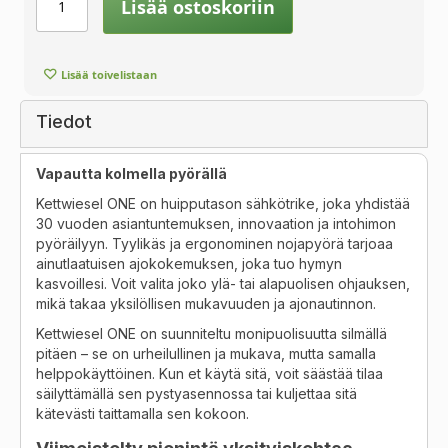
Lisää ostoskoriin
Lisää toivelistaan
Tiedot
Vapautta kolmella pyörällä
Kettwiesel ONE on huipputason sähkötrike, joka yhdistää
30 vuoden asiantuntemuksen, innovaation ja intohimon
pyöräilyyn. Tyylikäs ja ergonominen nojapyörä tarjoaa
ainutlaatuisen ajokokemuksen, joka tuo hymyn
kasvoillesi. Voit valita joko ylä- tai alapuolisen ohjauksen,
mikä takaa yksilöllisen mukavuuden ja ajonautinnon.
Kettwiesel ONE on suunniteltu monipuolisuutta silmällä
pitäen – se on urheilullinen ja mukava, mutta samalla
helppokäyttöinen. Kun et käytä sitä, voit säästää tilaa
säilyttämällä sen pystyasennossa tai kuljettaa sitä
kätevästi taittamalla sen kokoon.