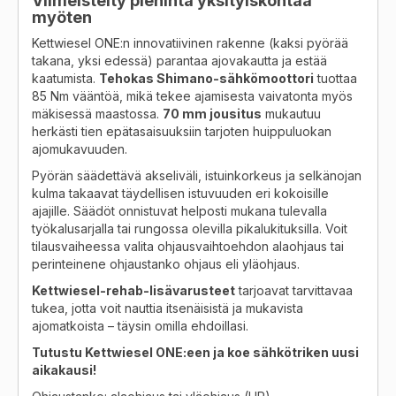
Viimeistelty pienintä yksityiskohtaa
myöten
Kettwiesel ONE:n innovatiivinen rakenne (kaksi pyörää
takana, yksi edessä) parantaa ajovakautta ja estää
kaatumista.
Tehokas Shimano-sähkömoottori
tuottaa
85 Nm vääntöä, mikä tekee ajamisesta vaivatonta myös
mäkisessä maastossa.
70 mm jousitus
mukautuu
herkästi tien epätasaisuuksiin tarjoten huippuluokan
ajomukavuuden.
Pyörän säädettävä akseliväli, istuinkorkeus ja selkänojan
kulma takaavat täydellisen istuvuuden eri kokoisille
ajajille. Säädöt onnistuvat helposti mukana tulevalla
työkalusarjalla tai rungossa olevilla pikalukituksilla. Voit
tilausvaiheessa valita ohjausvaihtoehdon alaohjaus tai
perinteinene ohjaustanko ohjaus eli yläohjaus.
Kettwiesel-rehab-lisävarusteet
tarjoavat tarvittavaa
tukea, jotta voit nauttia itsenäisistä ja mukavista
ajomatkoista – täysin omilla ehdoillasi.
Tutustu Kettwiesel ONE:een ja koe sähkötriken uusi
aikakausi!