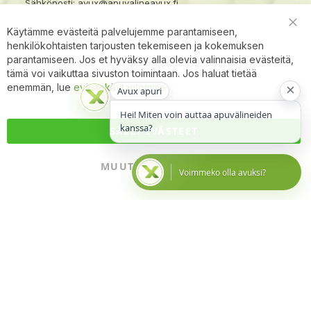
Sähköposti:
avux@apuvalineavux.fi
Käytämme evästeitä palvelujemme parantamiseen,
Clo
henkilökohtaisten tarjousten tekemiseen ja kokemuksen
Coo
Bar
parantamiseen. Jos et hyväksy alla olevia valinnaisia evästeitä,
tämä voi vaikuttaa sivuston toimintaan. Jos haluat tietää
×
enemmän, lue
evästekäytäntömme
Avux apuri
Hei! Miten voin auttaa apuvälineiden
kanssa?
SALLI EVÄSTEET
MUUTA ASETUKSIA
Voimmeko olla avuksi?