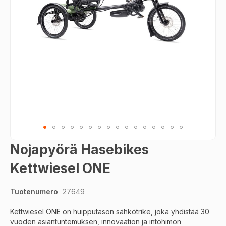
Skip
Nojapyörä Hasebikes
to
the
Kettwiesel ONE
beginning
of
Tuotenumero
27649
the
images
Kettwiesel ONE on huipputason sähkötrike, joka yhdistää 30
gallery
vuoden asiantuntemuksen, innovaation ja intohimon