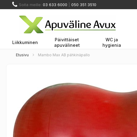
Skip
Soita meille:
03 633 6000
|
050 351 3510
to
Content
Päivittäiset
WC ja
Liikkuminen
apuvälineet
hygienia
Etusivu
Mambo Max AB pähkinäpallo
Skip
to
the
end
of
the
images
gallery