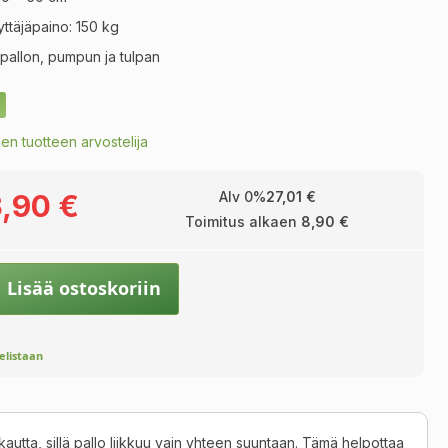
ttäjäpaino: 150 kg
 pallon, pumpun ja tulpan
en tuotteen arvostelija
,90 €
Alv 0%
27,01 €
Toimitus alkaen
8,90 €
Lisää ostoskoriin
velistaan
tta, sillä pallo liikkuu vain yhteen suuntaan. Tämä helpottaa