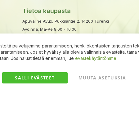
Tietoa kaupasta
Apuväline Avux, Pukkilantie 2, 14200 Turenki
Avoinna: Ma-Pe 8.00 - 16.00
Puhelin:
03 633 6000
|
050 351 3510
Sähköposti:
avux@apuvalineavux.fi
teitä palvelujemme parantamiseen, henkilökohtaisten tarjousten te
antamiseen. Jos et hyväksy alla olevia valinnaisia evästeitä, tämä 
ntaan. Jos haluat tietää enemmän, lue
evästekäytäntömme
SALLI EVÄSTEET
MUUTA ASETUKSIA