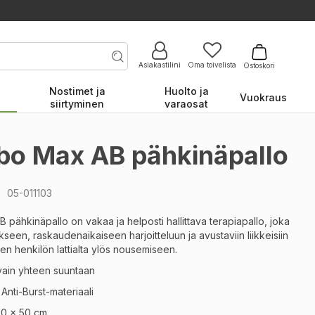
Asiakastilini
Oma toivelista
Ostoskori
Nostimet ja
Huolto ja
Vuokraus
siirtyminen
varaosat
o Max AB pähkinäpallo
o
05-011103
ähkinäpallo on vakaa ja helposti hallittava terapiapallo, joka
kseen, raskaudenaikaiseen harjoitteluun ja avustaviin liikkeisiin
n henkilön lattialta ylös nousemiseen.
 vain yhteen suuntaan
Anti-Burst-materiaali
00 × 50 cm