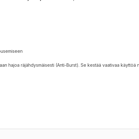
 nousemiseen
saan hajoa räjähdysmäisesti (Anti-Burst). Se kestää vaativaa käyttöä ni