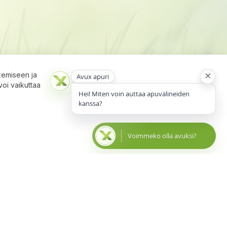
×
kemiseen ja
Avux apuri
Close
voi vaikuttaa
Cooki
Hei! Miten voin auttaa apuvälineiden
Bar
kanssa?
Voimmeko olla avuksi?