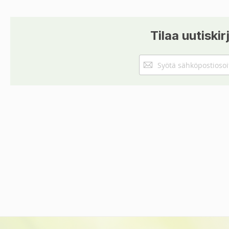
Tilaa uutiskir
Tilaa
uutiskirjeemme: