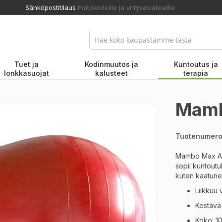
Sähköpostitilaus
hoitokodeille ja yritysasiakkaille
Tuet ja
Kodinmuutos ja
Kuntoutus ja
lonkkasuojat
kalusteet
terapia
Mamb
Tuotenumer
Mambo Max AB p
sopii kuntoutu
kuten kaatunee
Liikkuu
Kestävä 
Koko: 1