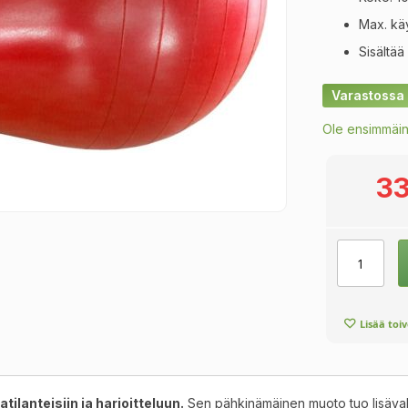
Max. käy
Sisältää
Varastossa
Ole ensimmäin
33
Lisää toi
tilanteisiin ja harjoitteluun.
Sen pähkinämäinen muoto tuo lisävakau