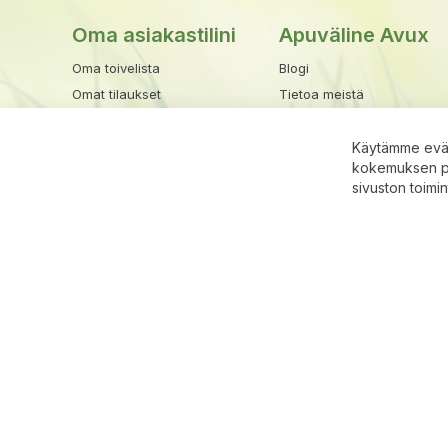
Oma asiakastilini
Apuväline Avux
Oma toivelista
Blogi
Omat tilaukset
Tietoa meistä
Henkilötiedot
Tuotemerkit
Osoitekirja
Toimitusehdot
Käytämme eväs
kokemuksen par
Maksu- ja toimitustavat
sivuston toimi
Rekisteriseloste
Ota yhteyttä