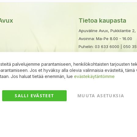
Avux
Tietoa kaupasta
Apuväline Avux, Pukkilantie 2,
Avoinna: Ma-Pe 8.00 - 16.00
Puhelin:
03 633 6000
|
050 35
Sähköposti:
avux@apuvalineav
stavat
teitä palvelujemme parantamiseen, henkilökohtaisten tarjousten te
antamiseen. Jos et hyväksy alla olevia valinnaisia evästeitä, tämä 
ntaan. Jos haluat tietää enemmän, lue
evästekäytäntömme
SALLI EVÄSTEET
MUUTA ASETUKSIA