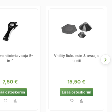
y monitoimiavaaja 5-
Vitility liukueste & avaaja
›
in-1
-setti
7,50 €
15,50 €
sää ostoskoriin
Lisää ostoskoriin
Lisää toivelistaan
Lisää vertailuun
Lisää toivelistaan
Lisää vertailuun