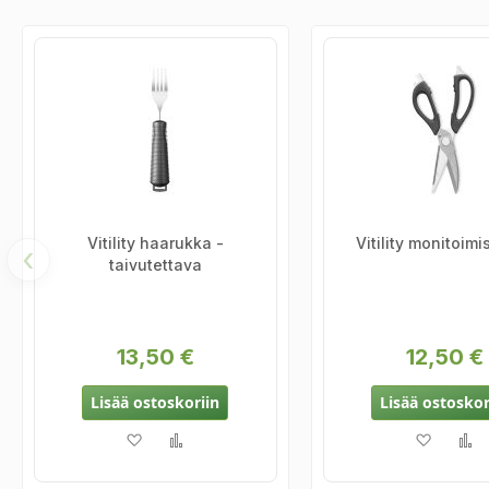
Vitility haarukka -
Vitility monitoimi
‹
taivutettava
13,50 €
12,50 €
Lisää ostoskoriin
Lisää ostoskor
Lisää toivelistaan
Lisää vertailuun
Lisää t
L