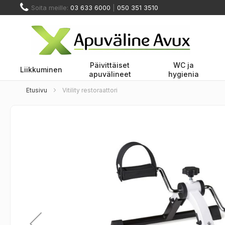
Skip
Soita meille:
03 633 6000
|
050 351 3510
to
Content
Päivittäiset
WC ja
Liikkuminen
apuvälineet
hygienia
Etusivu
Vitility restoraattori
Skip
to
the
end
of
the
images
gallery