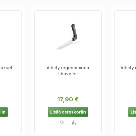
sakset
Vitility ergonominen
Vitilit
lihaveitsi
17,90 €
iin
Lisää ostoskoriin
Li
oivelistaan
isää vertailuun
Lisää toivelistaan
Lisää vertailuun