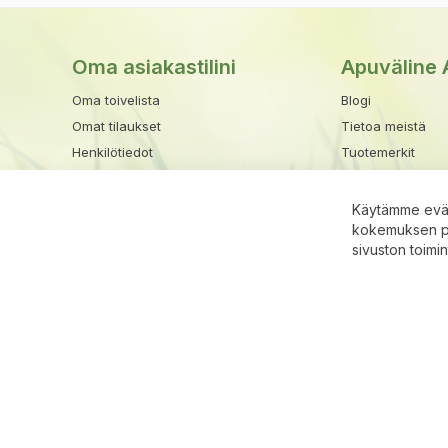
Oma asiakastilini
Apuväline 
Oma toivelista
Blogi
Omat tilaukset
Tietoa meistä
Henkilötiedot
Tuotemerkit
Osoitekirja
Toimitusehdot
Maksu- ja toimitu
Käytämme eväs
kokemuksen par
Rekisteriseloste
sivuston toimi
Ota yhteyttä