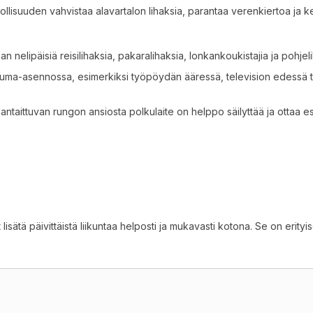
hdollisuuden vahvistaa alavartalon lihaksia, parantaa verenkiertoa ja
n nelipäisiä reisilihaksia, pakaralihaksia, lonkankoukistajia ja pohje
stuma-asennossa, esimerkiksi työpöydän ääressä, television edessä ta
taittuvan rungon ansiosta polkulaite on helppo säilyttää ja ottaa esil
 lisätä päivittäistä liikuntaa helposti ja mukavasti kotona. Se on erityise