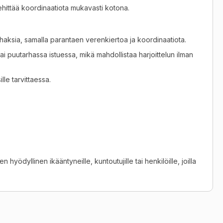
 kehittää koordinaatiota mukavasti kotona.
lihaksia, samalla parantaen verenkiertoa ja koordinaatiota.
i puutarhassa istuessa, mikä mahdollistaa harjoittelun ilman
le tarvittaessa.
n hyödyllinen ikääntyneille, kuntoutujille tai henkilöille, joilla