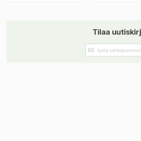
Tilaa uutiskir
Tilaa
uutiskirjeemme: