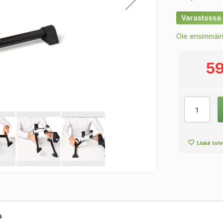
Varastossa
Ole ensimmäin
59
Lisää toi
a