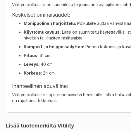
the
Vitilityn polkulaite on suunniteltu tarjoamaan käyttäjilleen ma
images
gallery
Keskeiset ominaisuudet:
Monipuolinen harjoittelu:
Polkulaite auttaa vahvistamaa
Käyttömukavuus:
Laite on suunniteltu käytettäväksi i
nivelten tai lihasten rasittamista.
Kompakti ja helppo säilyttää:
Pienen kokonsa ja kasaan
Pituus:
41 cm
Leveys:
40 cm
Korkeus:
24 cm
Ihanteellinen apuväline:
Vitilityn polkulaite sopii erinomaisesti henkilöille, jotka haluavat
on rajoittunut liikkuvuus.
Lisää tuotemerkiltä Vitility