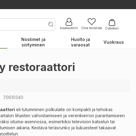
Asiakastilini
Oma toivelista
Ostoskori
Nostimet ja
Huolto ja
Vuokraus
siirtyminen
varaosat
ty restoraattori
o
70610340
aattori
eli tutumminen polkulaite on kompakti ja tehokas
artalon lihasten vahvistamiseen ja verenkierron parantamiseen.
väksi istuma-asennossa, esimerkiksi television katselun tai
tumisen aikana. Kestävä teräsrunko ja liukuesteet takaavat
rjoittelun.