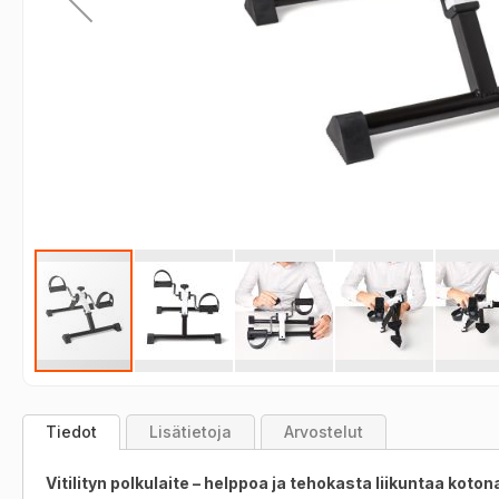
Skip
to
Tiedot
Lisätietoja
Arvostelut
the
beginning
Vitilityn polkulaite – helppoa ja tehokasta liikuntaa koton
of