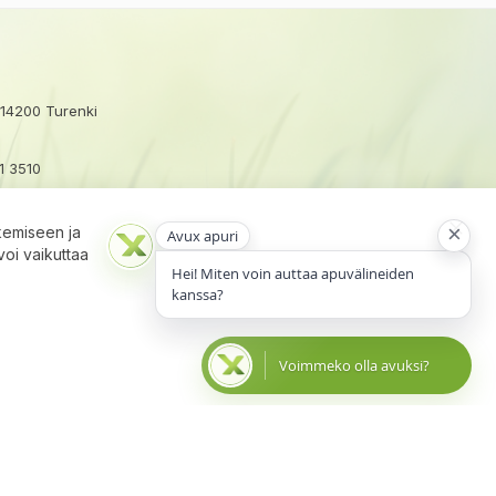
 14200 Turenki
1 3510
ux.fi
×
kemiseen ja
Avux apuri
Close
voi vaikuttaa
Cooki
Hei! Miten voin auttaa apuvälineiden
Bar
kanssa?
Voimmeko olla avuksi?