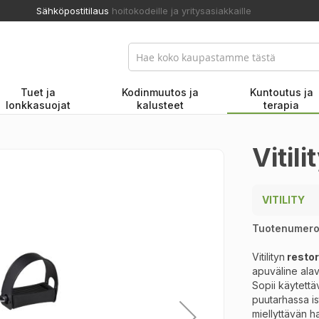
Sähköpostitilaus
hoitokodeille ja yritysasiakkaille
Tuet ja
Kodinmuutos ja
Kuntoutus ja
lonkkasuojat
kalusteet
terapia
Vitili
VITILITY
Tuotenumer
Vitilityn
restor
apuväline alav
Sopii käytettä
puutarhassa is
miellyttävän ha