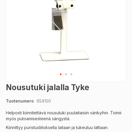
Skip
Nousutuki jalalla Tyke
to
the
Tuotenumero
654100
beginning
of
Helposti kiinnitettävä nousutuki puulaitaisiin sänkyihin. Toimii
the
myös putoamisesteenä sängystä.
images
gallery
Kiinnittyy puristusliitoksella laitaan ja tukeutuu lattiaan.