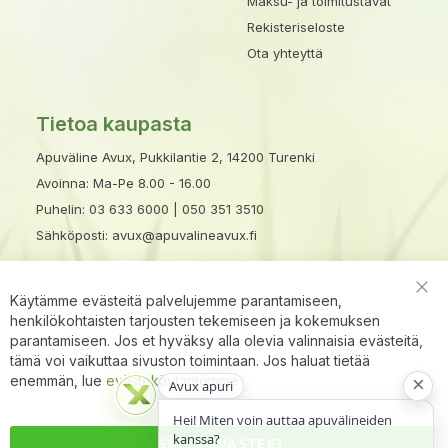
Maksu- ja toimitustavat
Rekisteriseloste
Ota yhteyttä
Tietoa kaupasta
Apuväline Avux, Pukkilantie 2, 14200 Turenki
Avoinna: Ma-Pe 8.00 - 16.00
Puhelin:
03 633 6000
|
050 351 3510
Sähköposti:
avux@apuvalineavux.fi
Käytämme evästeitä palvelujemme parantamiseen,
Clo
henkilökohtaisten tarjousten tekemiseen ja kokemuksen
Coo
Bar
parantamiseen. Jos et hyväksy alla olevia valinnaisia evästeitä,
tämä voi vaikuttaa sivuston toimintaan. Jos haluat tietää
×
enemmän, lue
evästekäytäntömme
Avux apuri
Hei! Miten voin auttaa apuvälineiden
kanssa?
SALLI EVÄSTEET