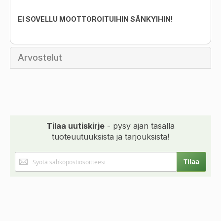
EI
SOVELLU
MOOTTOROITUIHIN
SÄNKYIHIN
!
Arvostelut
Tilaa uutiskirje
- pysy ajan tasalla
tuoteuutuuksista ja tarjouksista!
Tilaa
Tilaa
uutiskirjeemme: